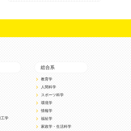
総合系
教育学
人間科学
スポーツ科学
環境学
情報学
源工学
福祉学
家政学・生活科学