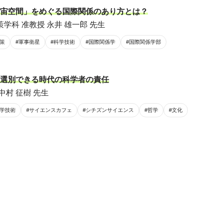
宙空間」をめぐる国際関係のあり方とは？
学科 准教授 永井 雄一郎 先生
策
#軍事衛星
#科学技術
#国際関係学
#国際関係学部
選別できる時代の科学者の責任
中村 征樹 先生
科学技術
#サイエンスカフェ
#シチズンサイエンス
#哲学
#文化