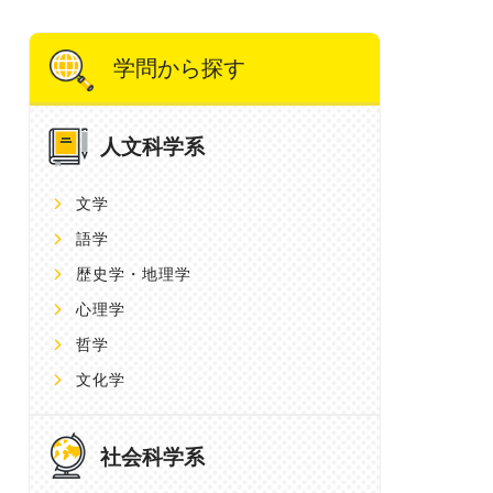
学問から探す
人文科学系
文学
語学
歴史学・地理学
心理学
哲学
文化学
社会科学系