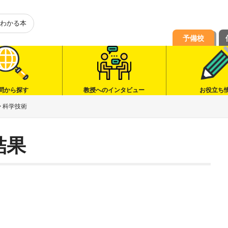
わかる本
予備校
問から探す
教授へのインタビュー
お役立ち
>
科学技術
結果