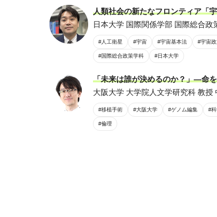
人類社会の新たなフロンティア「宇
日本大学 国際関係学部 国際総合政策
#人工衛星
#宇宙
#宇宙基本法
#宇宙政
#国際総合政策学科
#日本大学
「未来は誰が決めるのか？」―命を
大阪大学 大学院人文学研究科 教授 
#移植手術
#大阪大学
#ゲノム編集
#
#倫理