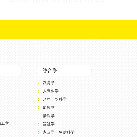
総合系
教育学
人間科学
スポーツ科学
環境学
情報学
源工学
福祉学
家政学・生活科学