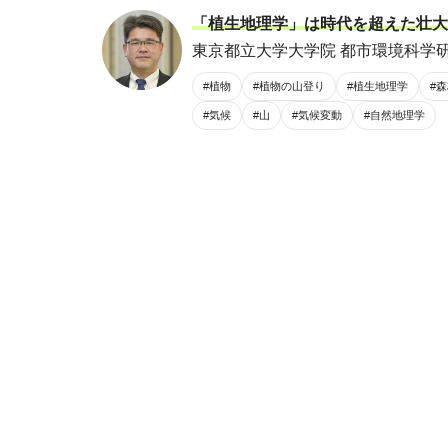
「植生地理学」は時代を超えた壮大
東京都立大学大学院 都市環境科学研
#植物
#植物の山登り
#植生地理学
#
#気候
#山
#気候変動
#自然地理学