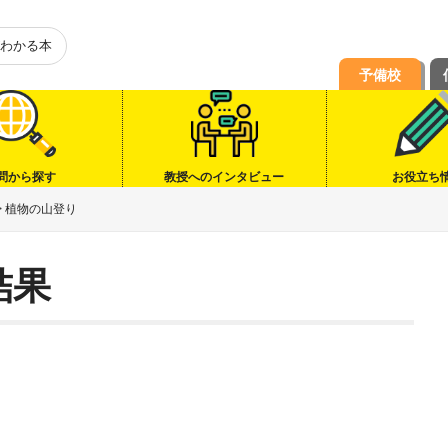
わかる本
予備校
問から探す
教授へのインタビュー
お役立ち
>
植物の山登り
結果