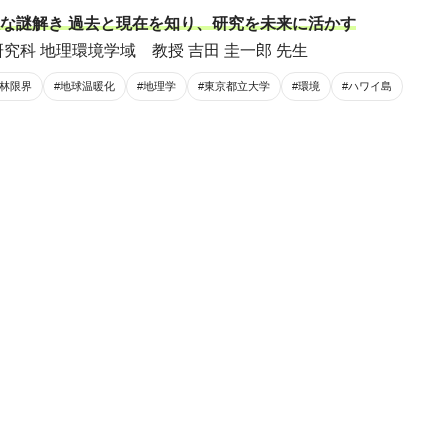
な謎解き 過去と現在を知り、研究を未来に活かす
究科 地理環境学域 教授 吉田 圭一郎 先生
森林限界
#地球温暖化
#地理学
#東京都立大学
#環境
#ハワイ島