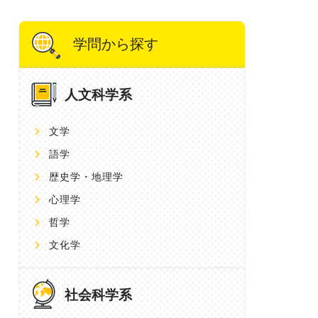
学問から探す
人文科学系
文学
語学
歴史学・地理学
心理学
哲学
文化学
社会科学系