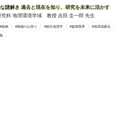
な謎解き 過去と現在を知り、研究を未来に活かす
究科 地理環境学域 教授 吉田 圭一郎 先生
#植物
#植物の山登り
#植生地理学
#森林限界
#地球温暖化
島