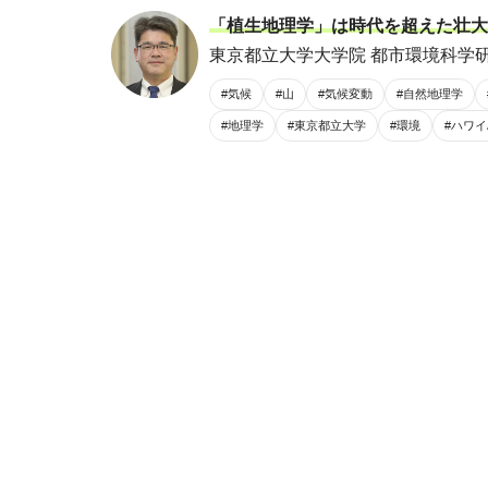
「植生地理学」は時代を超えた壮大
東京都立大学大学院 都市環境科学研
#気候
#山
#気候変動
#自然地理学
#地理学
#東京都立大学
#環境
#ハワイ