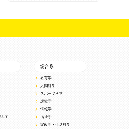
総合系
教育学
人間科学
スポーツ科学
環境学
情報学
源工学
福祉学
家政学・生活科学