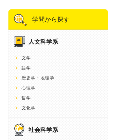
学問から探す
人文科学系
文学
語学
歴史学・地理学
心理学
哲学
文化学
社会科学系