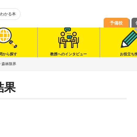
わかる本
予備校
問から探す
教授へのインタビュー
お役立ち
>
森林限界
結果