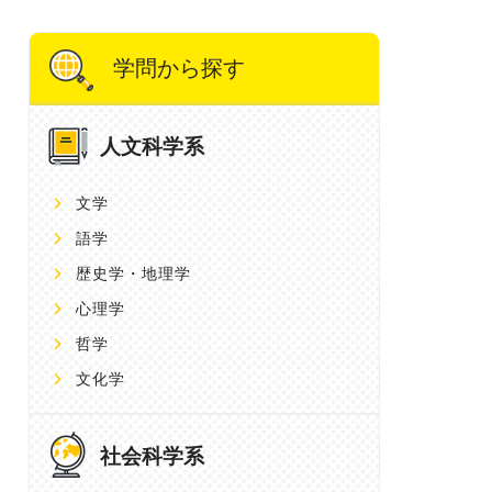
学問から探す
人文科学系
文学
語学
歴史学・地理学
心理学
哲学
文化学
社会科学系