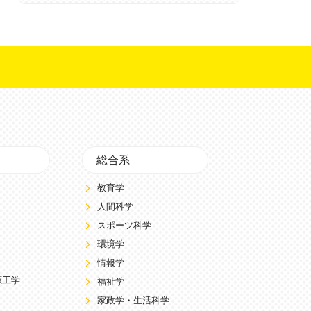
総合系
教育学
人間科学
スポーツ科学
環境学
情報学
源工学
福祉学
家政学・生活科学