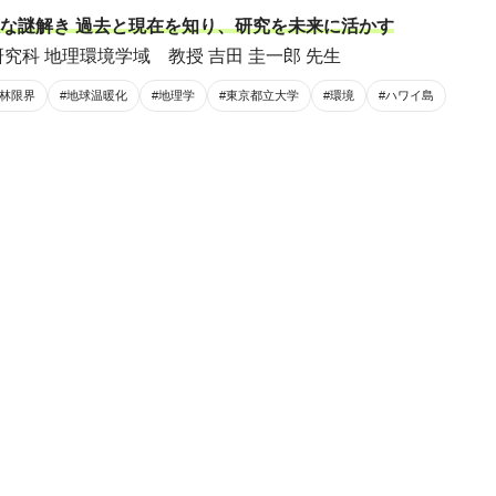
な謎解き 過去と現在を知り、研究を未来に活かす
究科 地理環境学域 教授 吉田 圭一郎 先生
森林限界
#地球温暖化
#地理学
#東京都立大学
#環境
#ハワイ島