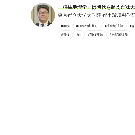
「植生地理学」は時代を超えた壮大
東京都立大学大学院 都市環境科学研
#植物
#植物の山登り
#植生地理学
#
#気候
#山
#気候変動
#自然地理学