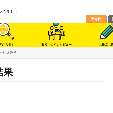
わかる本
予備校
問から探す
教授へのインタビュー
お役立ち
>
植生地理学
結果