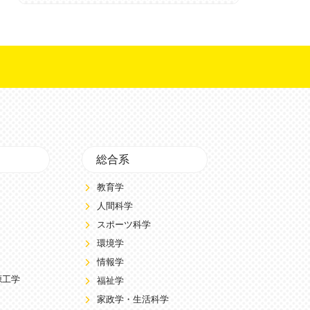
総合系
教育学
人間科学
スポーツ科学
環境学
情報学
源工学
福祉学
家政学・生活科学