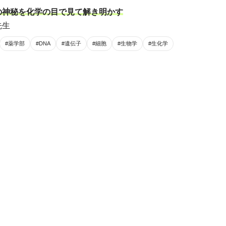
の神秘を化学の目で見て解き明かす
先生
#薬学部
#DNA
#遺伝子
#細胞
#生物学
#生化学