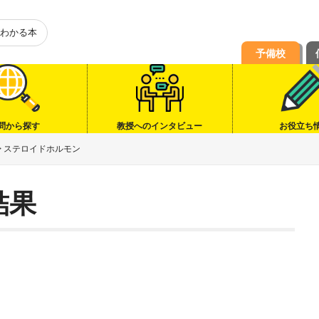
わかる本
予備校
問から探す
教授へのインタビュー
お役立ち
>
ステロイドホルモン
結果