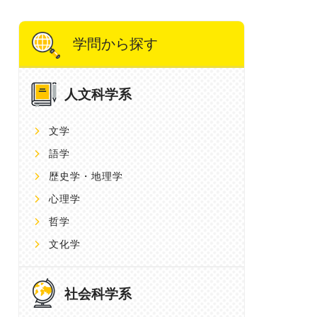
学問から探す
人文科学系
文学
語学
歴史学・地理学
心理学
哲学
文化学
社会科学系