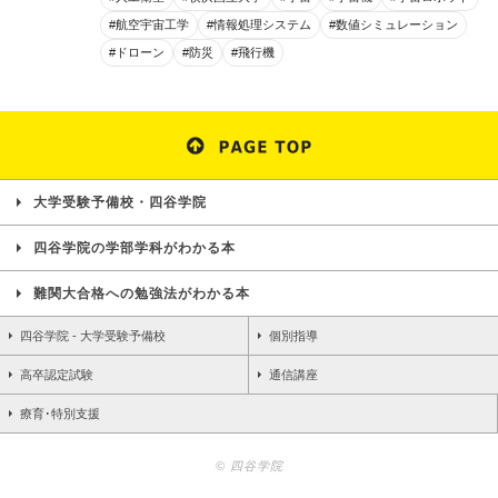
#航空宇宙工学
#情報処理システム
#数値シミュレーション
#ドローン
#防災
#飛行機
大学受験予備校・四谷学院
四谷学院の学部学科がわかる本
難関大合格への勉強法がわかる本
四谷学院 - 大学受験予備校
個別指導
高卒認定試験
通信講座
療育･特別支援
© 四谷学院