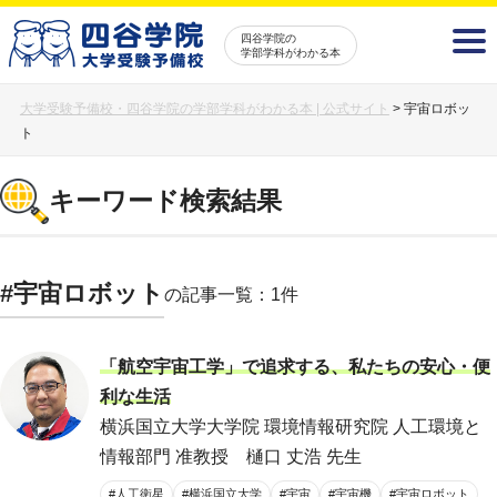
四谷学院の
学部学科がわかる本
大学受験予備校・四谷学院の学部学科がわかる本 | 公式サイト
>
宇宙ロボッ
ト
キーワード検索結果
#宇宙ロボット
の記事一覧：1件
「航空宇宙工学」で追求する、私たちの安心・便
利な生活
横浜国立大学大学院 環境情報研究院 人工環境と
情報部門 准教授 樋口 丈浩 先生
#人工衛星
#横浜国立大学
#宇宙
#宇宙機
#宇宙ロボット