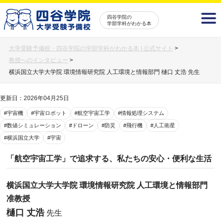
四谷学院の
学部学科がわかる本
大学受験予備校・四谷学院の学部学科がわかる本 | 公式サイト
>
教授へのインタビュー
>
横浜国立大学大学院 環境情報研究院 人工環境と情報部門 樋口 丈浩 先生
更新日：2026年04月25日
#宇宙機
#宇宙ロボット
#航空宇宙工学
#情報処理システム
#数値シミュレーション
#ドローン
#防災
#飛行機
#人工衛星
#横浜国立大学
#宇宙
「航空宇宙工学」で追求する、私たちの安心・便利な生活
横浜国立大学大学院 環境情報研究院 人工環境と情報部門
准教授
樋口 丈浩
先生