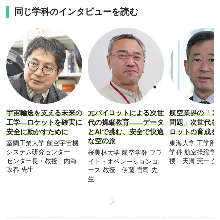
同じ学科のインタビューを読む
宇宙輸送を支える未来の
元パイロットによる次世
航空業界の「２
工学―ロケットを確実に
代の操縦教育――データ
問題」次世代を
安全に動かすために
とAIで挑む、安全で快適
ロットの育成を
な空の旅
室蘭工業大学 航空宇宙機
東海大学 工学部
システム研究センター
学科 航空操縦学
桜美林大学 航空学群 フラ
センター長・教授 内海
授 天満 憲一 先
イト・オペレーションコ
政春 先生
ース 教授 伊藤 貢司 先
生