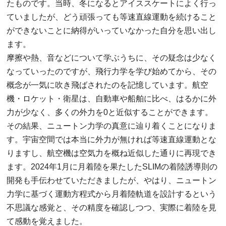
たものです。当時、冬になるとアイススケートによく行っ
ていましたが、どう頑張っても等速直線運動を続けること
ができないことに納得がいっていなかった自分を思い出し
ます。
摩擦や熱、音などについて学ぶうちに、その疑念は少なく
なっていったのですが、飛行力学を学び始めてから、その
概念が一気に吹き飛ばされたのを記憶しています。航空
機・ロケット・衛星は、自動車や船舶に比べ、はるかに外
力が少なく、多くの外力を0と近似することができます。
その結果、ニュートン力学の真意に辿り着くことになりま
す。宇宙空間では本当に外力が無ければ等速直線運動とな
りますし、航空機は空気力を概ね近似した通りに再現でき
ます。2024年1月に月着陸を果たしたSLIMの着陸誘導則の
開発も手伝わせていただきましたが、やはり、ニュートン
力学に基づく運動方程式から月着陸軌道を設計するという
不思議な感覚と、その精度を確認しつつ、実際に着陸を見
て感動を覚えました。