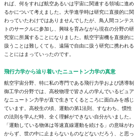
れば、何をすれば航空あるいは宇宙に関連する領域に進め
るかについて考えました。大学進学時は研究に直接的に関
わっていたわけではありませんでしたが、鳥人間コンテス
トのサークルに参加し、興味を育みながら現在の分野の研
究室に所属することになりました。航空宇宙機を直接的に
扱うことは難しくても、遠隔で自由に扱う研究に携われる
ことにはまっていったのです。
飛行力学から辿り着いたニュートン力学の真意
航空宇宙分野、特に私の専門である飛行力学および誘導制
御工学の分野では、高校物理で皆さんの学んでいるピュア
なニュートン力学が直で生きてくるところに面白みを感じ
ています。高校生の頃、運動の第1法則、すなわち、慣性
の法則を学んだ時、全く理解ができない自分がいました。
「運動している物体は等速直線運動を続ける」の意味がわ
からず、世の中に止まらないものなどないだろう、と思っ