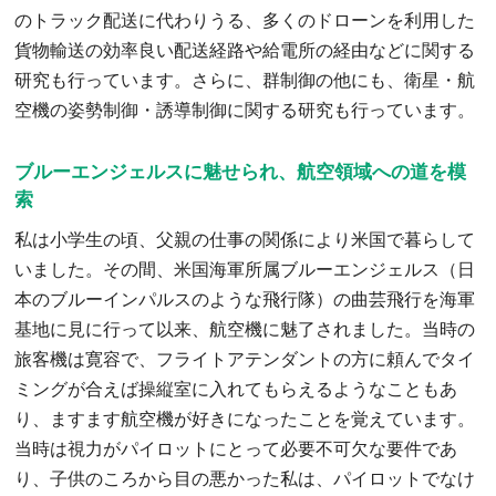
のトラック配送に代わりうる、多くのドローンを利用した
貨物輸送の効率良い配送経路や給電所の経由などに関する
研究も行っています。さらに、群制御の他にも、衛星・航
空機の姿勢制御・誘導制御に関する研究も行っています。
ブルーエンジェルスに魅せられ、航空領域への道を模
索
私は小学生の頃、父親の仕事の関係により米国で暮らして
いました。その間、米国海軍所属ブルーエンジェルス（日
本のブルーインパルスのような飛行隊）の曲芸飛行を海軍
基地に見に行って以来、航空機に魅了されました。当時の
旅客機は寛容で、フライトアテンダントの方に頼んでタイ
ミングが合えば操縦室に入れてもらえるようなこともあ
り、ますます航空機が好きになったことを覚えています。
当時は視力がパイロットにとって必要不可欠な要件であ
り、子供のころから目の悪かった私は、パイロットでなけ