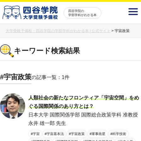
四谷学院の
学部学科がわかる本
大学受験予備校・四谷学院の学部学科がわかる本 | 公式サイト
>
宇宙政策
キーワード検索結果
#宇宙政策
の記事一覧：1件
人類社会の新たなフロンティア「宇宙空間」をめ
ぐる国際関係のあり方とは？
日本大学 国際関係学部 国際総合政策学科 准教授
永井 雄一郎 先生
#宇宙
#宇宙基本法
#宇宙政策
#軍事衛星
#科学技術