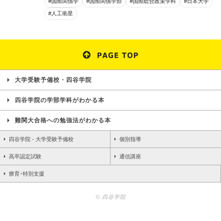
#国際関係学
#国際関係学部
#国際総合政策学科
#日本大学
#人工衛星
大学受験予備校・四谷学院
四谷学院の学部学科がわかる本
難関大合格への勉強法がわかる本
四谷学院 - 大学受験予備校
個別指導
高卒認定試験
通信講座
療育･特別支援
© 四谷学院