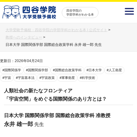
四谷学院の
学部学科がわかる本
大学受験予備校・四谷学院の学部学科がわかる本 | 公式サイト
>
教授へのインタビュー
>
日本大学 国際関係学部 国際総合政策学科 永井 雄一郎 先生
更新日：2026年04月24日
#国際関係学
#国際関係学部
#国際総合政策学科
#日本大学
#人工衛星
#宇宙
#宇宙基本法
#宇宙政策
#軍事衛星
#科学技術
人類社会の新たなフロンティア
「宇宙空間」をめぐる国際関係のあり方とは？
日本大学 国際関係学部 国際総合政策学科 准教授
永井 雄一郎
先生