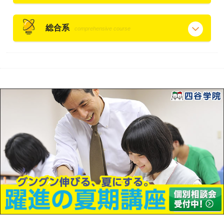
総合系
comprehensive course