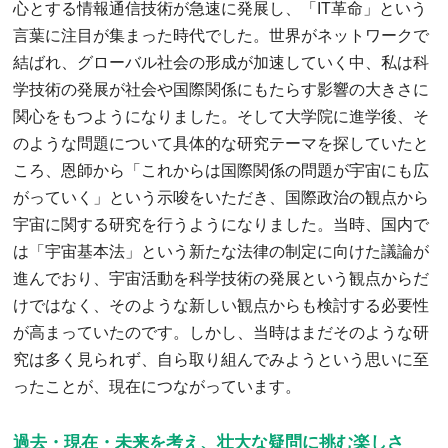
心とする情報通信技術が急速に発展し、「IT革命」という
言葉に注目が集まった時代でした。世界がネットワークで
結ばれ、グローバル社会の形成が加速していく中、私は科
学技術の発展が社会や国際関係にもたらす影響の大きさに
関心をもつようになりました。そして大学院に進学後、そ
のような問題について具体的な研究テーマを探していたと
ころ、恩師から「これからは国際関係の問題が宇宙にも広
がっていく」という示唆をいただき、国際政治の観点から
宇宙に関する研究を行うようになりました。当時、国内で
は「宇宙基本法」という新たな法律の制定に向けた議論が
進んでおり、宇宙活動を科学技術の発展という観点からだ
けではなく、そのような新しい観点からも検討する必要性
が高まっていたのです。しかし、当時はまだそのような研
究は多く見られず、自ら取り組んでみようという思いに至
ったことが、現在につながっています。
過去・現在・未来を考え、壮大な疑問に挑む楽しさ