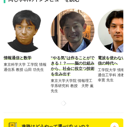
情報通信と数学
“やる気”は作ることがで
電波を使わない
きる！？――脳の仕組み
信の時代へ
東京科学大学 工学院 情報
から、社会に役立つ技術
通信系 教授 山田 功先生
工学院大学 情報
を生み出す
通信工学科 准教
幸寛 先生
東京大学大学院 情報理工
学系研究科 教授 天野 薫
先生
進路はどうやって選べばいいの？