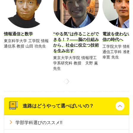
情報通信と数学
“やる気”は作ることがで
電波を使わない
きる！？――脳の仕組み
信の時代へ
東京科学大学 工学院 情報
から、社会に役立つ技術
通信系 教授 山田 功先生
工学院大学 情報
を生み出す
通信工学科 准教
幸寛 先生
東京大学大学院 情報理工
学系研究科 教授 天野 薫
先生
進路はどうやって選べばいいの？
学部学科選びのススメ!!