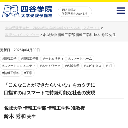
四谷学院の
学部学科がわかる本
大学受験予備校・四谷学院の学部学科がわかる本 | 公式サイト
>
教授へのインタビュー
>
名城大学 情報工学部 情報工学科 鈴木 秀和 先生
更新日：2026年04月30日
#情報工学
#情報工学部
#セキュリティ
#スマートホーム
#スマートコミュニティ
#ネットワーク
#名城大学
#ユビキタス
#IoT
#情報工学科
#工学
「こんなことができたらいいな」をカタチに
目指すのはスマートで持続可能な社会の実現
名城大学 情報工学部 情報工学科 准教授
鈴木 秀和
先生