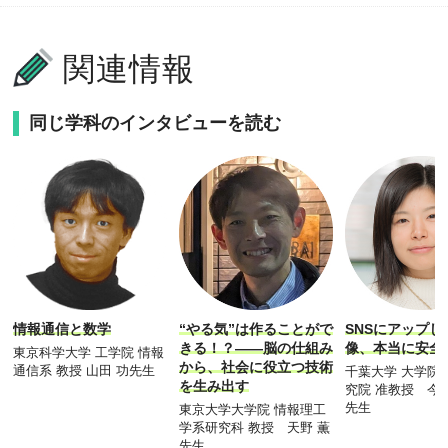
関連情報
同じ学科のインタビューを読む
情報通信と数学
“やる気”は作ることがで
SNSにアップ
きる！？――脳の仕組み
像、本当に安全
東京科学大学 工学院 情報
から、社会に役立つ技術
通信系 教授 山田 功先生
千葉大学 大学院
を生み出す
究院 准教授 今
先生
東京大学大学院 情報理工
学系研究科 教授 天野 薫
先生