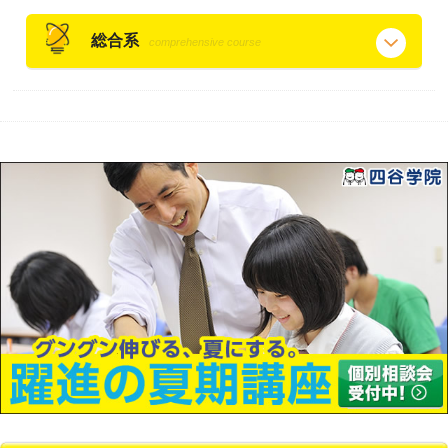
総合系
comprehensive course