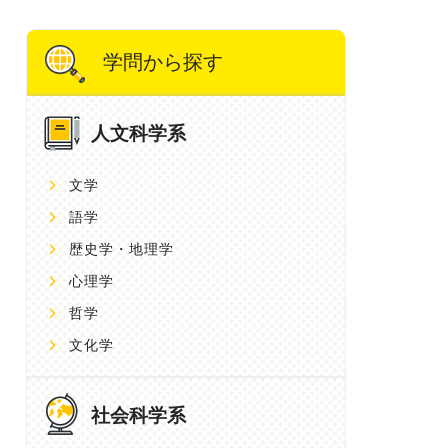
学問から探す
人文科学系
文学
語学
歴史学・地理学
心理学
哲学
文化学
社会科学系