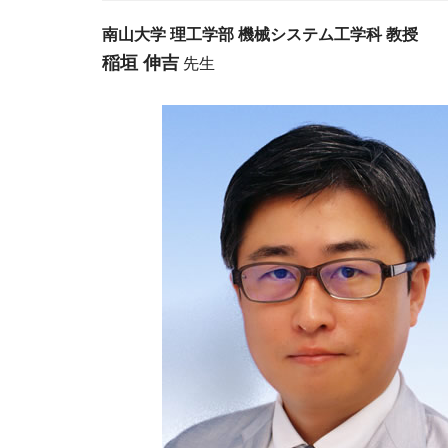
南山大学 理工学部 機械システム工学科 教授
稲垣 伸吉
先生