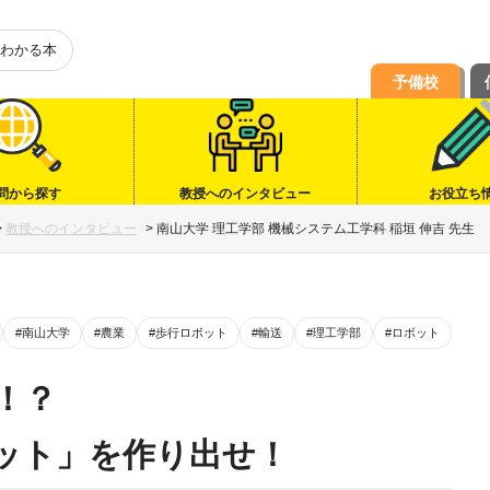
わかる本
予備校
問から探す
教授へのインタビュー
お役立ち
>
教授へのインタビュー
>
南山大学 理工学部 機械システム工学科 稲垣 伸吉 先生
#南山大学
#農業
#歩行ロボット
#輸送
#理工学部
#ロボット
！？
ット」を作り出せ！