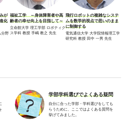
みが
福祉工学 ～身体障害者や高
飛行ロボットの複雑なシステ
最先
進化
齢者の幸せ向上を目指して～
ムを数学的視点で思いのまま
に！
に制御する
実現
立命館大学 理工学部 ロボティク
ス学科 教授 手嶋 教之 先生
ム分野
電気通信大学 大学院情報理工学
芝浦
研究科 教授 田中 一男 先生
程 基
先生
学部学科選びでよくある疑問
に
自分に合った学部・学科選びをしても
を
らうために、ここではよくある質問を
挙げてみました。