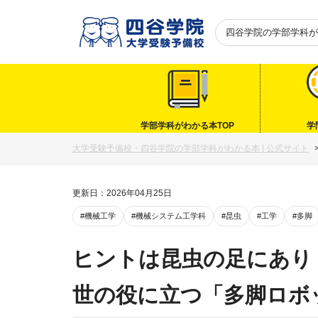
四谷学院の
学部学科が
学部学科がわかる本TOP
学
大学受験予備校・四谷学院の学部学科がわかる本 | 公式サイト
更新日：2026年04月25日
#機械工学
#機械システム工学科
#昆虫
#工学
#多脚
ヒントは昆虫の足にあり
世の役に立つ「多脚ロボ