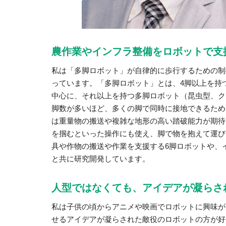
農作業やインフラ整備をロボットで支
私は「多脚ロボット」が自律的に歩行するための制
っています。「多脚ロボット」とは、4脚以上を持
中心に、それ以上を持つ多脚ロボット（昆虫型、ク
脚数が多いほど、多くの脚で同時に接地できるため
は重量物の搬送や複雑な地形の高い踏破能力が期待
を掴むといった操作にも使え、脚で物を抱えて運び
具や作物の搬送や作業を支援する6脚ロボットや、
と共に研究開発しています。
人型ではなくても、アイデアが凝らさ
私は子供の頃からアニメや映画でロボットに興味が
せるアイデアが凝らされた敵役のロボットの方が好