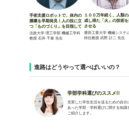
１００万年続く、人類の
手術支援ロボットで、体内の
成し得た「火」の技術を
腫瘍を早期発見！人の役に立
させる
つ「ものづくり」を目指して
豊田工業大学 機械システ
法政大学 理工学部 機械工学科
特任教授 武野 計二 先生
教授 石井 千春 先生
進路はどうやって選べばいいの？
学部学科選びのススメ!!
充実した学生生活を送るための自分
あった学部・学科選びに関する知識
ご紹介します。