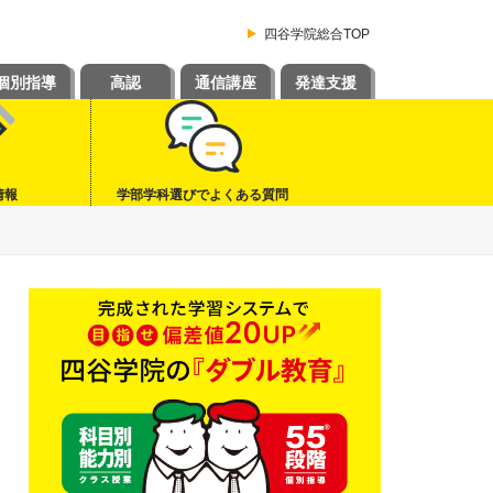
四谷学院総合TOP
個別指導
高認
通信講座
発達支援
情報
学部学科選びでよくある質問