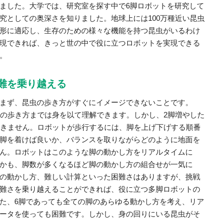
ました。大学では、研究室を探す中で6脚ロボットを研究して
究としての奥深さを知りました。地球上には100万種近い昆虫
形に適応し、生存のための様々な機能を持つ昆虫がいるわけ
現できれば、きっと世の中で役に立つロボットを実現できる
。
難を乗り越える
まず、昆虫の歩き方がすぐにイメージできないことです。
での歩き方までは身を以て理解できます。しかし、2脚増やした
つきません。ロボットが歩行するには、脚を上げ下げする順番
脚を着けば良いか、バランスを取りながらどのように地面を
ん。ロボットはこのような脚の動かし方をリアルタイムに
かも、脚数が多くなるほど脚の動かし方の組合せが一気に
の動かし方、難しい計算といった困難さはありますが、挑戦
難さを乗り越えることができれば、役に立つ多脚ロボットの
た、6脚であっても全ての脚のあらゆる動かし方を考え、リア
ータを使っても困難です。しかし、身の回りにいる昆虫がそ