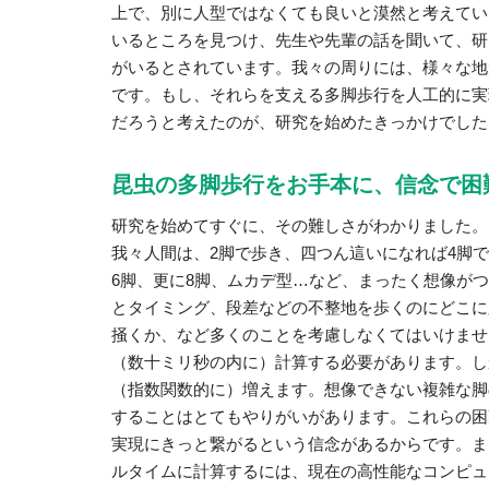
上で、別に人型ではなくても良いと漠然と考えてい
いるところを見つけ、先生や先輩の話を聞いて、研
がいるとされています。我々の周りには、様々な地
です。もし、それらを支える多脚歩行を人工的に実
だろうと考えたのが、研究を始めたきっかけでした
昆虫の多脚歩行をお手本に、信念で困
研究を始めてすぐに、その難しさがわかりました。
我々人間は、2脚で歩き、四つん這いになれば4脚
6脚、更に8脚、ムカデ型…など、まったく想像が
とタイミング、段差などの不整地を歩くのにどこに
掻くか、など多くのことを考慮しなくてはいけませ
（数十ミリ秒の内に）計算する必要があります。し
（指数関数的に）増えます。想像できない複雑な脚
することはとてもやりがいがあります。これらの困
実現にきっと繋がるという信念があるからです。ま
ルタイムに計算するには、現在の高性能なコンピュ