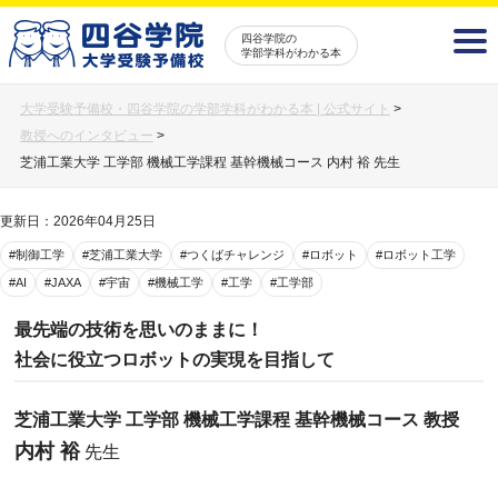
四谷学院の
学部学科がわかる本
大学受験予備校・四谷学院の学部学科がわかる本 | 公式サイト
>
教授へのインタビュー
>
芝浦工業大学 工学部 機械工学課程 基幹機械コース 内村 裕 先生
更新日：2026年04月25日
#制御工学
#芝浦工業大学
#つくばチャレンジ
#ロボット
#ロボット工学
#AI
#JAXA
#宇宙
#機械工学
#工学
#工学部
最先端の技術を思いのままに！
社会に役立つロボットの実現を目指して
芝浦工業大学 工学部 機械工学課程 基幹機械コース 教授
内村 裕
先生