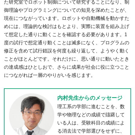
た研究室でロボット制御について研究することになり、制
御理論やプログラミングについての知見を深めたことが、
現在につながっています。ロボットや自動機械を動かすた
めには、理論的な検討はもとより、実際に装置を組み上げ
て想定した通りに動くことを確認する必要があります。1
度の試行で想定通り動くことは滅多になく、プログラムの
修正を含めて試行錯誤を何度も繰り返して、ようやく動く
ことがほとんどです。それだけに、思い通りに動いたとき
の達成感はひとしおで、さらに成果が社会に役に立つこと
につながれば一層のやりがいを感じます。
内村先生からのメッセージ
理工系の学部に進むことを、数
学や物理などの成績で躊躇して
いる人は、受験科目の成績によ
る消去法で学部選びをせずに、