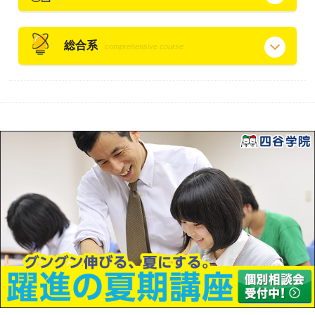
総合系
comprehensive course