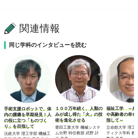
関連情報
同じ学科のインタビューを読む
１００万年続く、人類の
福祉工学 ～身
手術支援ロボットで、体
みが成し得た「火」の技
や高齢者の幸せ
内の腫瘍を早期発見！人
術を進化させる
指して～
の役に立つ「ものづく
り」を目指して
豊田工業大学 機械システ
立命館大学 理工
ム分野 特任教授 武野 計
ティクス学科 教
法政大学 理工学部 機械工