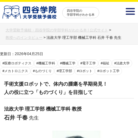
四谷学院の
学部学科がわかる本
大学受験予備校・四谷学院の学部学科がわかる本 | 公式サイト
>
教授へのインタビュー
>
法政大学 理工学部 機械工学科 石井 千春 先生
更新日：2026年04月25日
#医療ロボティクス
#機械工学科
#機械工学
#電子工学
#福祉
#法政大学
#メカトロニクス
#ものづくり
#理工学部
#ロボット
#ロボット工学
手術支援ロボットで、体内の腫瘍を早期発見！
人の役に立つ「ものづくり」を目指して
法政大学 理工学部 機械工学科 教授
石井 千春
先生