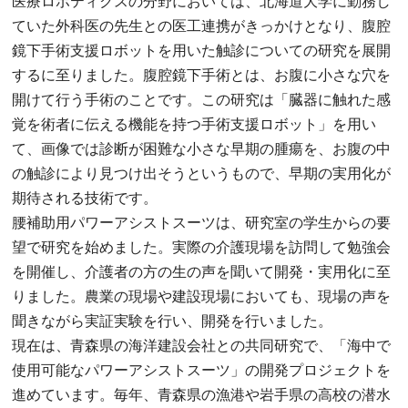
医療ロボティクスの分野においては、北海道大学に勤務し
ていた外科医の先生との医工連携がきっかけとなり、腹腔
鏡下手術支援ロボットを用いた触診についての研究を展開
するに至りました。腹腔鏡下手術とは、お腹に小さな穴を
開けて行う手術のことです。この研究は「臓器に触れた感
覚を術者に伝える機能を持つ手術支援ロボット」を用い
て、画像では診断が困難な小さな早期の腫瘍を、お腹の中
の触診により見つけ出そうというもので、早期の実用化が
期待される技術です。
腰補助用パワーアシストスーツは、研究室の学生からの要
望で研究を始めました。実際の介護現場を訪問して勉強会
を開催し、介護者の方の生の声を聞いて開発・実用化に至
りました。農業の現場や建設現場においても、現場の声を
聞きながら実証実験を行い、開発を行いました。
現在は、青森県の海洋建設会社との共同研究で、「海中で
使用可能なパワーアシストスーツ」の開発プロジェクトを
進めています。毎年、青森県の漁港や岩手県の高校の潜水