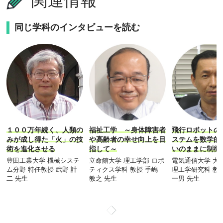
関連情報
同じ学科のインタビューを読む
１００万年続く、人類の
福祉工学 ～身体障害者
飛行ロボットの
みが成し得た「火」の技
や高齢者の幸せ向上を目
ステムを数学的
術を進化させる
指して～
いのままに制御
豊田工業大学 機械システ
立命館大学 理工学部 ロボ
電気通信大学 大
ム分野 特任教授 武野 計
ティクス学科 教授 手嶋
理工学研究科 教
二 先生
教之 先生
一男 先生