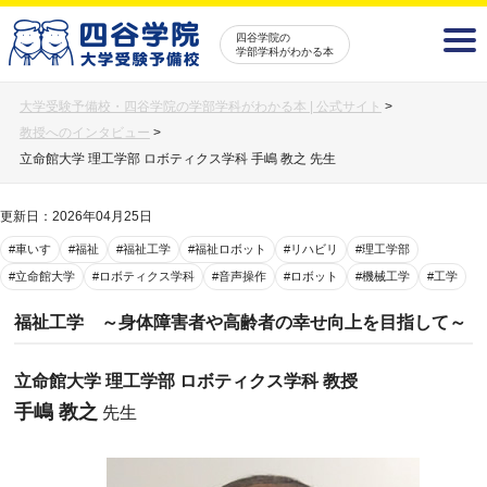
四谷学院の
学部学科がわかる本
大学受験予備校・四谷学院の学部学科がわかる本 | 公式サイト
>
教授へのインタビュー
>
立命館大学 理工学部 ロボティクス学科 手嶋 教之 先生
更新日：2026年04月25日
#車いす
#福祉
#福祉工学
#福祉ロボット
#リハビリ
#理工学部
#立命館大学
#ロボティクス学科
#音声操作
#ロボット
#機械工学
#工学
福祉工学 ～身体障害者や高齢者の幸せ向上を目指して～
立命館大学 理工学部 ロボティクス学科 教授
手嶋 教之
先生