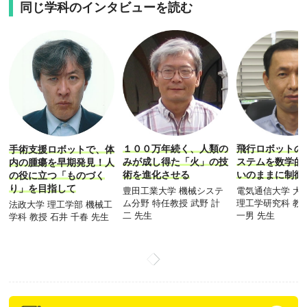
同じ学科のインタビューを読む
１００万年続く、人類の
飛行ロボットの
手術支援ロボットで、体
みが成し得た「火」の技
ステムを数学的
内の腫瘍を早期発見！人
術を進化させる
いのままに制御
の役に立つ「ものづく
り」を目指して
豊田工業大学 機械システ
電気通信大学 大
ム分野 特任教授 武野 計
理工学研究科 教
法政大学 理工学部 機械工
二 先生
一男 先生
学科 教授 石井 千春 先生