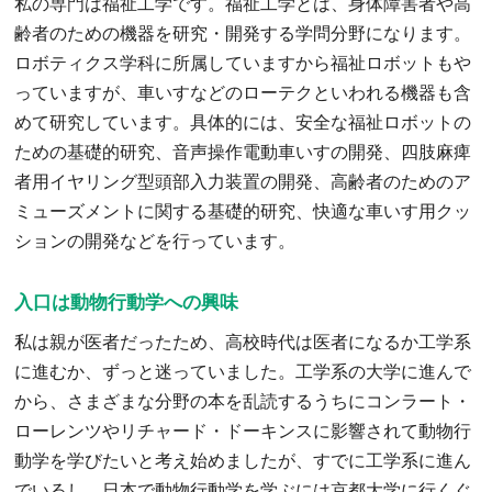
私の専門は福祉工学です。福祉工学とは、身体障害者や高
齢者のための機器を研究・開発する学問分野になります。
ロボティクス学科に所属していますから福祉ロボットもや
っていますが、車いすなどのローテクといわれる機器も含
めて研究しています。具体的には、安全な福祉ロボットの
ための基礎的研究、音声操作電動車いすの開発、四肢麻痺
者用イヤリング型頭部入力装置の開発、高齢者のためのア
ミューズメントに関する基礎的研究、快適な車いす用クッ
ションの開発などを行っています。
入口は動物行動学への興味
私は親が医者だったため、高校時代は医者になるか工学系
に進むか、ずっと迷っていました。工学系の大学に進んで
から、さまざまな分野の本を乱読するうちにコンラート・
ローレンツやリチャード・ドーキンスに影響されて動物行
動学を学びたいと考え始めましたが、すでに工学系に進ん
でいるし、日本で動物行動学を学ぶには京都大学に行くぐ