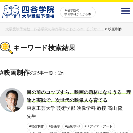
四谷学院の
学部学科がわかる本
大学受験予備校・四谷学院の学部学科がわかる本 | 公式サイト
>
映画制作
キーワード検索結果
#映画制作
の記事一覧：2件
目の前のコップすら、映画の題材になりうる 理
論と実践で、次世代の映像人を育てる
東京工芸大学 芸術学部 映像学科 教授 高山 隆一
先生
#映画制作
#芸術学
#芸術学部
#メディア・アート