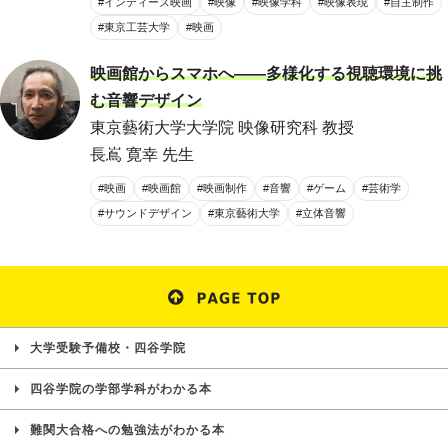
#インディーズ映画
#映像
#映像学科
#映像表現
#自主制作
#東京工芸大学
#映画
映画館からスマホへ――多様化する視聴環境に挑
む音響デザイン
東京藝術大学大学院 映像研究科 教授
長嶌 寛幸 先生
#映画
#映画館
#映画制作
#音響
#ゲーム
#芸術学
#サウンドデザイン
#東京藝術大学
#立体音響
大学受験予備校・四谷学院
四谷学院の学部学科がわかる本
難関大合格への勉強法がわかる本