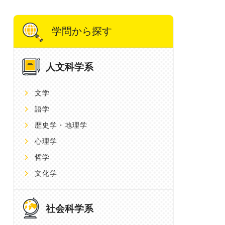
学問から探す
人文科学系
文学
語学
歴史学・地理学
心理学
哲学
文化学
社会科学系