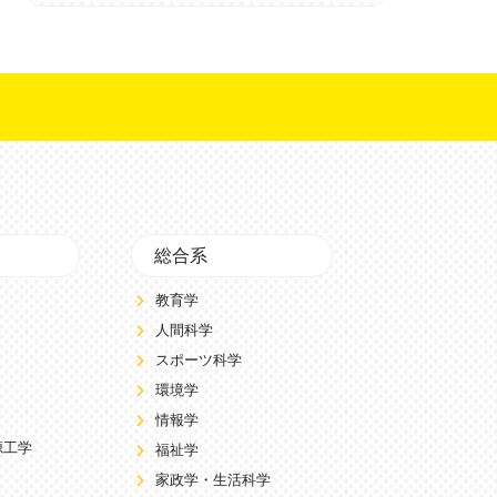
総合系
教育学
人間科学
スポーツ科学
環境学
情報学
源工学
福祉学
家政学・生活科学