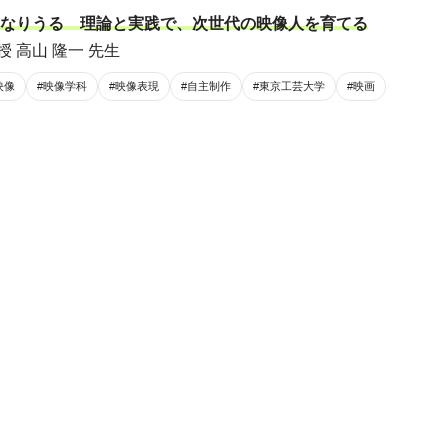
なりうる 理論と実践で、次世代の映像人を育てる
 高山 隆一 先生
映像
#映像学科
#映像表現
#自主制作
#東京工芸大学
#映画