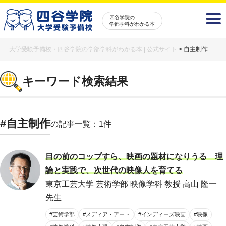
四谷学院の
学部学科がわかる本
大学受験予備校・四谷学院の学部学科がわかる本 | 公式サイト
>
自主制作
キーワード検索結果
#自主制作
の記事一覧：1件
目の前のコップすら、映画の題材になりうる 理
論と実践で、次世代の映像人を育てる
東京工芸大学 芸術学部 映像学科 教授 高山 隆一
先生
#芸術学部
#メディア・アート
#インディーズ映画
#映像