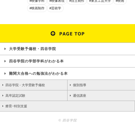
#映像学科
#映像表現
#自主制作
#東京工芸大学
#映画
#映画制作
#芸術学
大学受験予備校・四谷学院
四谷学院の学部学科がわかる本
難関大合格への勉強法がわかる本
四谷学院 - 大学受験予備校
個別指導
高卒認定試験
通信講座
療育･特別支援
© 四谷学院