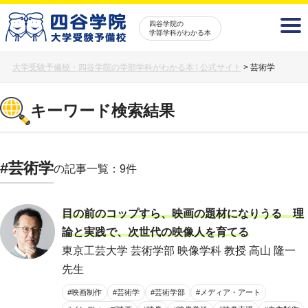
四谷学院の
学部学科がわかる本
大学受験予備校・四谷学院の学部学科がわかる本 | 公式サイト
>
芸術学
キーワード検索結果
#芸術学
の記事一覧：9件
目の前のコップすら、映画の題材になりうる 理
論と実践で、次世代の映像人を育てる
東京工芸大学 芸術学部 映像学科 教授 高山 隆一
先生
#映画制作
#芸術学
#芸術学部
#メディア・アート