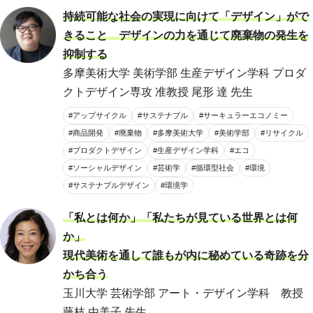
持続可能な社会の実現に向けて「デザイン」がで
きること デザインの力を通じて廃棄物の発生を
抑制する
多摩美術大学 美術学部 生産デザイン学科 プロダ
クトデザイン専攻 准教授 尾形 達 先生
#アップサイクル
#サステナブル
#サーキュラーエコノミー
#商品開発
#廃棄物
#多摩美術大学
#美術学部
#リサイクル
#プロダクトデザイン
#生産デザイン学科
#エコ
#ソーシャルデザイン
#芸術学
#循環型社会
#環境
#サステナブルデザイン
#環境学
「私とは何か」「私たちが見ている世界とは何
か」
現代美術を通して誰もが内に秘めている奇跡を分
かち合う
玉川大学 芸術学部 アート・デザイン学科 教授
藤枝 由美子 先生