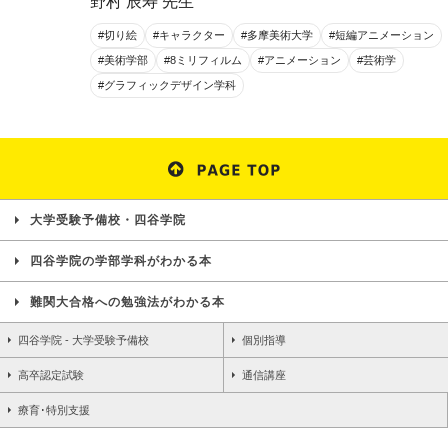
野村 辰寿 先生
#切り絵
#キャラクター
#多摩美術大学
#短編アニメーション
#美術学部
#8ミリフィルム
#アニメーション
#芸術学
#グラフィックデザイン学科
大学受験予備校・四谷学院
四谷学院の学部学科がわかる本
難関大合格への勉強法がわかる本
四谷学院 - 大学受験予備校
個別指導
高卒認定試験
通信講座
療育･特別支援