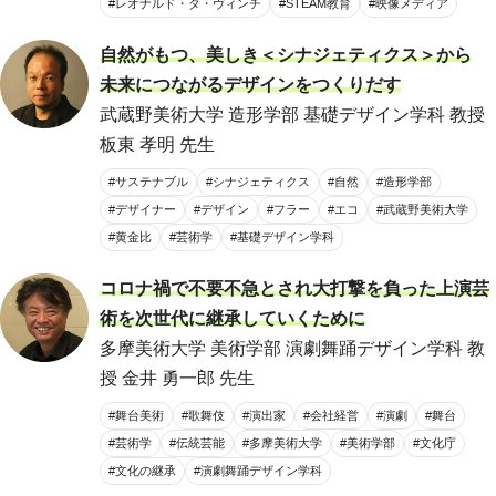
#レオナルド・ダ・ヴィンチ
#STEAM教育
#映像メディア
自然がもつ、美しき＜シナジェティクス＞から
未来につながるデザインをつくりだす
武蔵野美術大学 造形学部 基礎デザイン学科 教授
板東 孝明 先生
#サステナブル
#シナジェティクス
#自然
#造形学部
#デザイナー
#デザイン
#フラー
#エコ
#武蔵野美術大学
#黄金比
#芸術学
#基礎デザイン学科
コロナ禍で不要不急とされ大打撃を負った上演芸
術を次世代に継承していくために
多摩美術大学 美術学部 演劇舞踊デザイン学科 教
授 金井 勇一郎 先生
#舞台美術
#歌舞伎
#演出家
#会社経営
#演劇
#舞台
#芸術学
#伝統芸能
#多摩美術大学
#美術学部
#文化庁
#文化の継承
#演劇舞踊デザイン学科