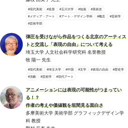
#現代美術
#造形
#玉川大学
#知覚
#美術史
#メディア・アート
#アート・デザイン学科
#概念
#芸術学
#芸術学部
弾圧を受けながら作品をつくる北京のアーティス
トと交流し「表現の自由」について考える
埼玉大学 人文社会科学研究科 名誉教授
牧 陽一 先生
#現代美術
#埼玉大学
#中国
#文学
#表現の自由
#歴史学
#演劇
#芸術学
#現代アート
アニメーションには表現の可能性がつまってい
る！？
作者の考えや価値観を垣間見る面白さ
多摩美術大学 美術学部 グラフィックデザイン学
科 教授