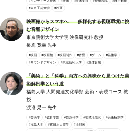
#インディーズ映画
#映像
#映像学科
#映像表現
#自主制作
#東京工芸大学
#映画
映画館からスマホへ――多様化する視聴環境に挑
む音響デザイン
東京藝術大学大学院 映像研究科 教授
長嶌 寛幸 先生
#映画
#映画館
#映画制作
#音響
#ゲーム
#芸術学
#サウンドデザイン
#東京藝術大学
#立体音響
「美術」と「科学」両方への興味から見つけた美
術解剖学という道
福島大学 人間発達文化学類 芸術・表現コース 教
授
渡邊 晃一 先生
#芸術学
#教育学部
#自然科学
#地域活性化
#美術解剖学
#福島大学
#東日本大震災
#油彩画