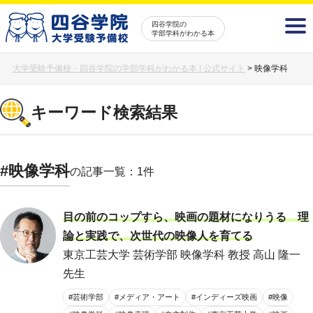
四谷学院の
学部学科がわかる本
大学受験予備校・四谷学院の学部学科がわかる本 | 公式サイト
>
映像学科
キーワード検索結果
#映像学科
の記事一覧：1件
目の前のコップすら、映画の題材になりうる 理
論と実践で、次世代の映像人を育てる
東京工芸大学 芸術学部 映像学科 教授 高山 隆一
先生
#芸術学部
#メディア・アート
#インディーズ映画
#映像