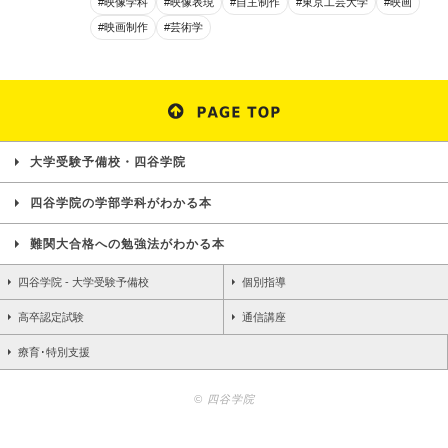
#映像学科
#映像表現
#自主制作
#東京工芸大学
#映画
#映画制作
#芸術学
大学受験予備校・四谷学院
四谷学院の学部学科がわかる本
難関大合格への勉強法がわかる本
四谷学院 - 大学受験予備校
個別指導
高卒認定試験
通信講座
療育･特別支援
© 四谷学院