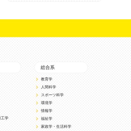
総合系
教育学
人間科学
スポーツ科学
環境学
情報学
源工学
福祉学
家政学・生活科学