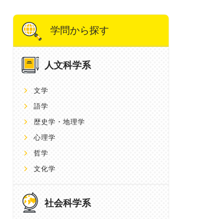
学問から探す
人文科学系
文学
語学
歴史学・地理学
心理学
哲学
文化学
社会科学系