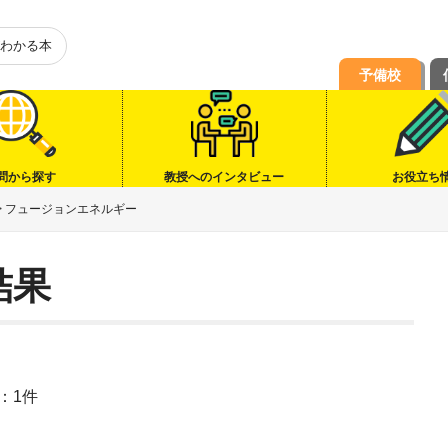
わかる本
予備校
問から探す
教授へのインタビュー
お役立ち
>
フュージョンエネルギー
結果
：1件