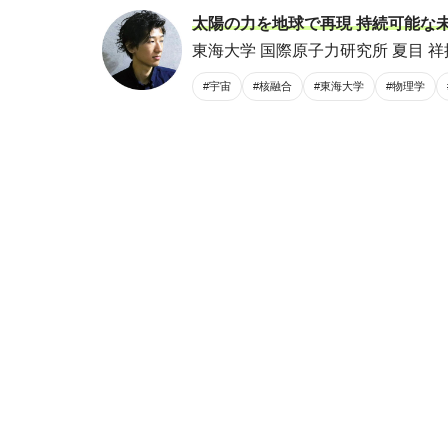
太陽の力を地球で再現 持続可能な未
東海大学 国際原子力研究所 夏目 祥
#宇宙
#核融合
#東海大学
#物理学