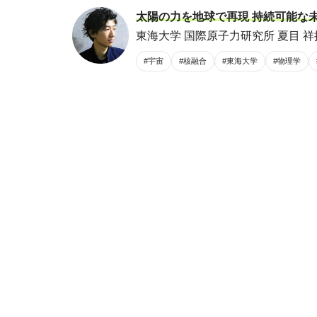
太陽の力を地球で再現 持続可能な未
東海大学 国際原子力研究所 夏目 祥
#宇宙
#核融合
#東海大学
#物理学