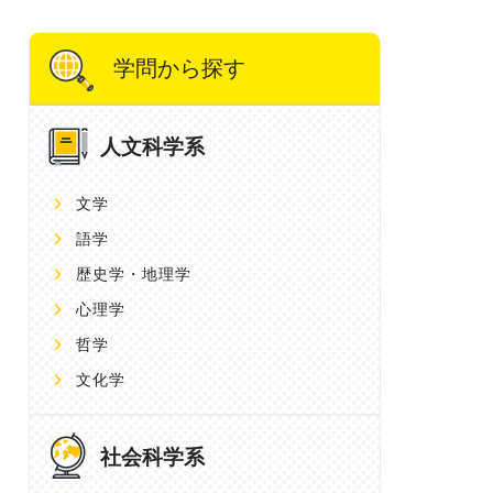
学問から探す
人文科学系
文学
語学
歴史学・地理学
心理学
哲学
文化学
社会科学系