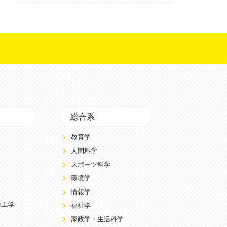
総合系
教育学
人間科学
スポーツ科学
環境学
情報学
源工学
福祉学
家政学・生活科学