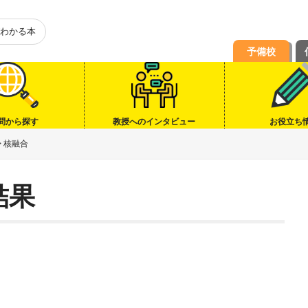
わかる本
予備校
問から探す
教授へのインタビュー
お役立ち
>
核融合
結果