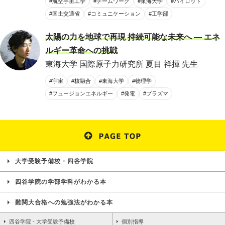
#航空宇宙工学
#チームワーク
#東海大学
#パイロット
#国土交通省
#コミュニケーション
#工学部
太陽の力を地球で再現 持続可能な未来へ ― エネ
ルギー革命への挑戦
東海大学 国際原子力研究所 夏目 祥揮 先生
#宇宙
#核融合
#東海大学
#物理学
#フュージョンエネルギー
#発電
#プラズマ
大学受験予備校・四谷学院
四谷学院の学部学科がわかる本
難関大合格への勉強法がわかる本
四谷学院 - 大学受験予備校
個別指導