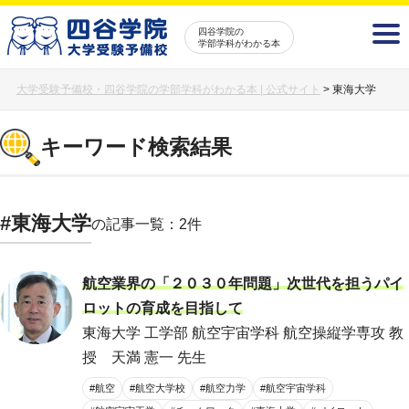
四谷学院の
学部学科がわかる本
大学受験予備校・四谷学院の学部学科がわかる本 | 公式サイト
>
東海大学
キーワード検索結果
#東海大学
の記事一覧：2件
航空業界の「２０３０年問題」次世代を担うパイ
ロットの育成を目指して
東海大学 工学部 航空宇宙学科 航空操縦学専攻 教
授 天満 憲一 先生
#航空
#航空大学校
#航空力学
#航空宇宙学科