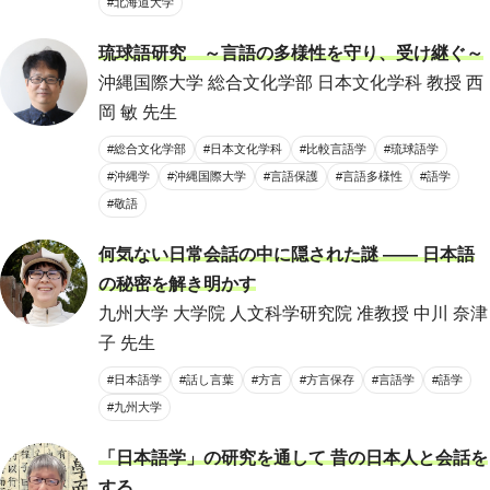
#北海道大学
琉球語研究 ～言語の多様性を守り、受け継ぐ～
沖縄国際大学 総合文化学部 日本文化学科 教授 西
岡 敏 先生
#総合文化学部
#日本文化学科
#比較言語学
#琉球語学
#沖縄学
#沖縄国際大学
#言語保護
#言語多様性
#語学
#敬語
何気ない日常会話の中に隠された謎 ―― 日本語
の秘密を解き明かす
九州大学 大学院 人文科学研究院 准教授 中川 奈津
子 先生
#日本語学
#話し言葉
#方言
#方言保存
#言語学
#語学
#九州大学
「日本語学」の研究を通して 昔の日本人と会話を
する