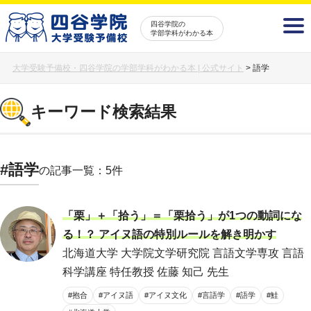
四谷学院の
学部学科がわかる本
大学受験予備校・四谷学院の学部学科がわかる本 | 公式サイト
>
語学
キーワード検索結果
#語学
の記事一覧：5件
「栗」＋「拾う」＝「栗拾う」が1つの動詞にな
る！？ アイヌ語の特別ルールを解き明かす
北海道大学 大学院文学研究院 言語文学専攻 言語
科学講座 特任教授 佐藤 知己 先生
#抱合
#アイヌ語
#アイヌ文化
#言語学
#語学
#鮭