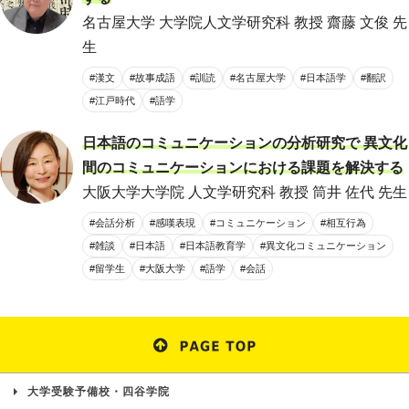
名古屋大学 大学院人文学研究科 教授 齋藤 文俊 先
生
#漢文
#故事成語
#訓読
#名古屋大学
#日本語学
#翻訳
#江戸時代
#語学
日本語のコミュニケーションの分析研究で 異文化
間のコミュニケーションにおける課題を解決する
大阪大学大学院 人文学研究科 教授 筒井 佐代 先生
#会話分析
#感嘆表現
#コミュニケーション
#相互行為
#雑談
#日本語
#日本語教育学
#異文化コミュニケーション
#留学生
#大阪大学
#語学
#会話
大学受験予備校・四谷学院