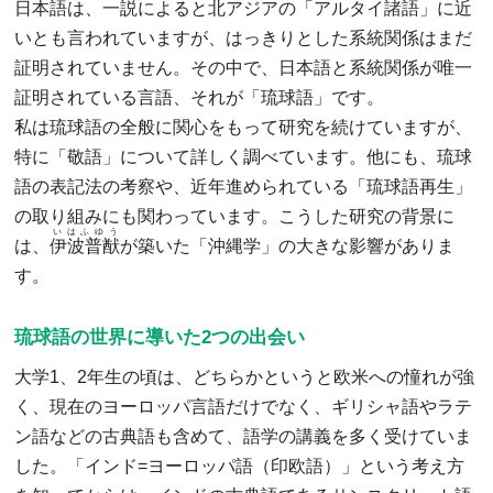
日本語は、一説によると北アジアの「アルタイ諸語」に近
いとも言われていますが、はっきりとした系統関係はまだ
証明されていません。その中で、日本語と系統関係が唯一
証明されている言語、それが「琉球語」です。
私は琉球語の全般に関心をもって研究を続けていますが、
特に「敬語」について詳しく調べています。他にも、琉球
語の表記法の考察や、近年進められている「琉球語再生」
の取り組みにも関わっています。こうした研究の背景に
いはふゆう
は、
伊波普猷
が築いた「沖縄学」の大きな影響がありま
す。
琉球語の世界に導いた2つの出会い
大学1、2年生の頃は、どちらかというと欧米への憧れが強
く、現在のヨーロッパ言語だけでなく、ギリシャ語やラテ
ン語などの古典語も含めて、語学の講義を多く受けていま
した。「インド=ヨーロッパ語（印欧語）」という考え方