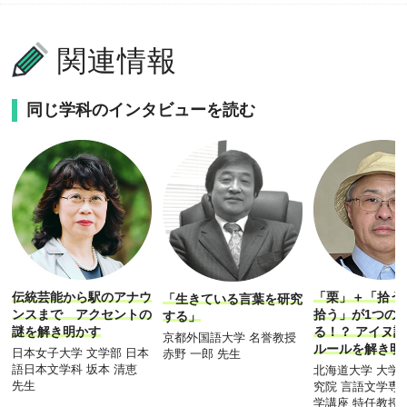
関連情報
同じ学科のインタビューを読む
伝統芸能から駅のアナウ
「栗」＋「拾う
「生きている言葉を研究
ンスまで アクセントの
拾う」が1つの
する」
謎を解き明かす
る！？ アイヌ
京都外国語大学 名誉教授
ルールを解き明
日本女子大学 文学部 日本
赤野 一郎 先生
語日本文学科 坂本 清恵
北海道大学 大学
先生
究院 言語文学専
学講座 特任教授 