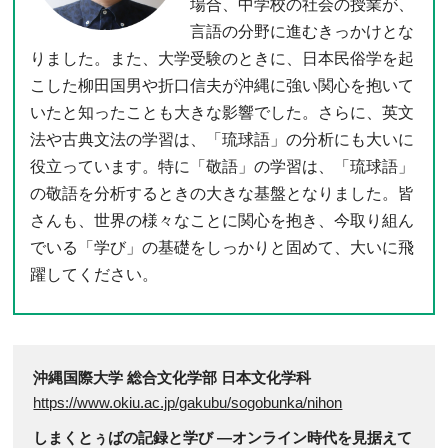
場合、中学校の社会の授業が、
言語の分野に進むきっかけとな
りました。また、大学受験のときに、日本民俗学を起
こした柳田国男や折口信夫が沖縄に強い関心を抱いて
いたと知ったことも大きな影響でした。さらに、英文
法や古典文法の学習は、「琉球語」の分析にも大いに
役立っています。特に「敬語」の学習は、「琉球語」
の敬語を分析するときの大きな基盤となりました。皆
さんも、世界の様々なことに関心を抱き、今取り組ん
でいる「学び」の基礎をしっかりと固めて、大いに飛
躍してください。
沖縄国際大学 総合文化学部 日本文化学科
https://www.okiu.ac.jp/gakubu/sogobunka/nihon
しまくとぅばの記録と学び ―オンライン時代を見据えて