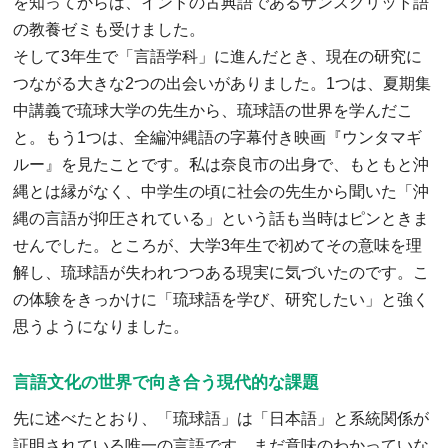
を知ってからは、インドの古典語であるサンスクリット語
の教養ゼミも受けました。
そして3年生で「言語学科」に進んだとき、現在の研究に
つながる大きな2つの出会いがありました。1つは、夏期集
中講義で琉球大学の先生から、琉球語の世界を学んだこ
と。もう1つは、全編沖縄語の字幕付き映画『ウンタマギ
ルー』を見たことです。私は奈良市の出身で、もともと沖
縄とは縁がなく、中学生の頃に社会の先生から聞いた「沖
縄の言語が抑圧されている」という話も当時はピンときま
せんでした。ところが、大学3年生で初めてその意味を理
解し、琉球語が失われつつある現実に気づいたのです。こ
の体験をきっかけに「琉球語を学び、研究したい」と強く
思うようになりました。
言語文化の世界で向き合う現代的な課題
先に述べたとおり、「琉球語」は「日本語」と系統関係が
証明されている唯一の言語です。まだ意味のわかっていな