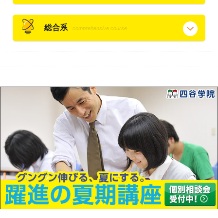
総合系
comprehensive course