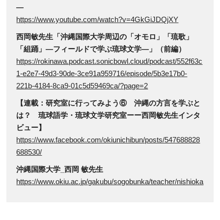
―
https://www.youtube.com/watch?v=4GkGiJDQjXY
西岡敏先生「沖縄国際大学周辺の「オモロ」「琉歌」
「組踊」―フィールドで学ぶ琉球文学―」（前編）
https://rokinawa.podcast.sonicbowl.cloud/podcast/552f63c
1-e2e7-49d3-90de-3ce91a959716/episode/5b3e17b0-
221b-4184-8ca9-01c5d59469ca/?page=2
【連載：研究室に行ってみよう⑥ 沖縄の方言を学ぶと
は？ 琉球語学・琉球文学研究室ーー西岡敏先生インタ
ビュー】
https://www.facebook.com/okiunichibun/posts/547688828
688530/
沖縄国際大学_西岡 敏先生
https://www.okiu.ac.jp/gakubu/sogobunka/teacher/nishioka