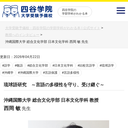
四谷学院の
学部学科がわかる本
大学受験予備校・四谷学院の学部学科がわかる本 | 公式サイト
>
教授へのインタビュー
>
沖縄国際大学 総合文化学部 日本文化学科 西岡 敏 先生
更新日：2026年04月22日
#語学
#敬語
#総合文化学部
#日本文化学科
#比較言語学
#琉球語学
#沖縄学
#沖縄国際大学
#言語保護
#言語多様性
琉球語研究 ～言語の多様性を守り、受け継ぐ～
沖縄国際大学 総合文化学部 日本文化学科 教授
西岡 敏
先生