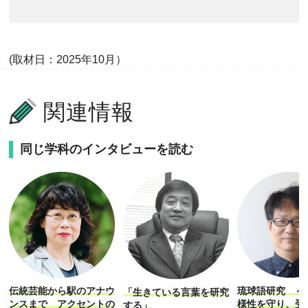
(取材日：2025年10月）
関連情報
同じ学科のインタビューを読む
伝統芸能から駅のアナウ
琉球語研究 ～
「生きている言葉を研究
ンスまで アクセントの
様性を守り、受
する」