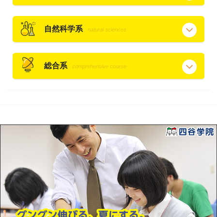
自然科学系
natural sciences
総合系
comprehensive course