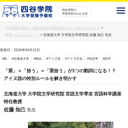
四谷学院の
学部学科がわかる本
大学受験予備校・四谷学院の学部学科がわかる本 | 公式サイト
>
教授へのインタビュー
>
北海道大学 大学院文学研究院 佐藤 知己 先生
更新日：2026年04月22日
#鮭
#北海道大学
#抱合
#アイヌ語
#アイヌ文化
#言語学
#語学
「栗」＋「拾う」＝「栗拾う」が1つの動詞になる！？
アイヌ語の特別ルールを解き明かす
北海道大学 大学院文学研究院 言語文学専攻 言語科学講座
特任教授
佐藤 知己
先生