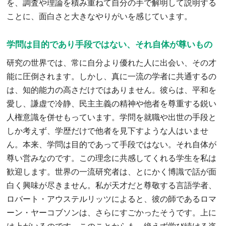
を、調査や理論を積み重ねて自分の手で解明して説明する
ことに、面白さと大きなやりがいを感じています。
学問は目的であり手段ではない、それ自体が尊いもの
研究の世界では、常に自分より優れた人に出会い、その才
能に圧倒されます。しかし、真に一流の学者に共通するの
は、知的能力の高さだけではありません。彼らは、平和を
愛し、謙虚で冷静、民主主義の精神や他者を尊重する鋭い
人権意識を併せもっています。学問を就職や出世の手段と
しか考えず、学歴だけで他者を見下すような人はいませ
ん。本来、学問は目的であって手段ではない。それ自体が
尊い営みなのです。この理念に共感してくれる学生を私は
歓迎します。世界の一流研究者は、とにかく博識で話が面
白く興味が尽きません。私が天才だと尊敬する言語学者、
ロバート・アウステルリッツによると、彼の師であるロマ
ーン・ヤーコブソンは、さらにすごかったそうです。上に