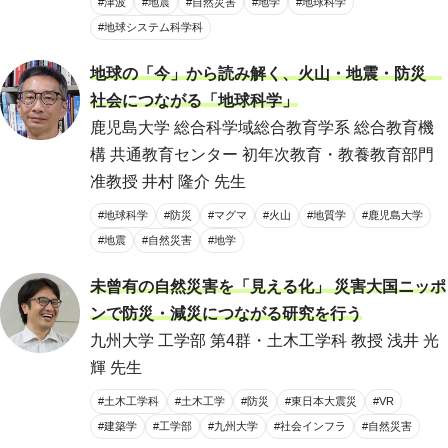
#津波
#地震
#自然災害
#地学
#地球科学
#地球システム科学科
地球の「今」から読み解く、火山・地震・防災
社会につながる「地球科学」
鹿児島大学 総合科学域総合教育学系 総合教育機
構 共通教育センター 初年次教育・教養教育部門
准教授 井村 隆介 先生
#地球科学
#防災
#マグマ
#火山
#地質学
#鹿児島大学
#地震
#自然災害
#地学
未曾有の自然災害を「見える化」 災害大国ニッポ
ンで防災・減災につながる研究を行う
九州大学 工学部 第4群・土木工学科 教授 浅井 光
輝 先生
#土木工学科
#土木工学
#防災
#東日本大震災
#VR
#建築学
#工学部
#九州大学
#社会インフラ
#自然災害