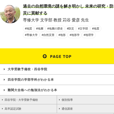
過去の自然環境の謎を解き明かし 未来の研究・防
災に貢献する
専修大学 文学部 教授 苅谷 愛彦 先生
#地質
#地層
#地層の歴史
#防災
#文学部
#地震
#専修大学
#自然災害
#地形
#地形学
#地理学
大学受験予備校・四谷学院
四谷学院の学部学科がわかる本
難関大合格への勉強法がわかる本
四谷学院 - 大学受験予備校
個別指導
高卒認定試験
通信講座