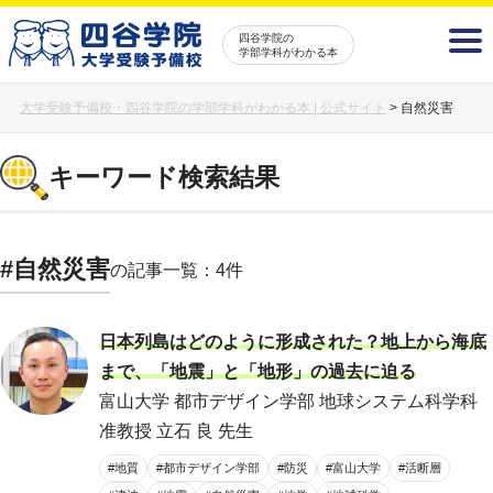
四谷学院の
学部学科がわかる本
大学受験予備校・四谷学院の学部学科がわかる本 | 公式サイト
>
自然災害
キーワード検索結果
#自然災害
の記事一覧：4件
日本列島はどのように形成された？地上から海底
まで、「地震」と「地形」の過去に迫る
富山大学 都市デザイン学部 地球システム科学科
准教授 立石 良 先生
#地質
#都市デザイン学部
#防災
#富山大学
#活断層