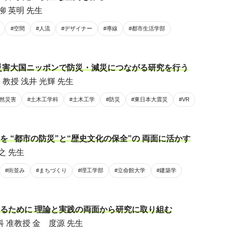
柳 英明 先生
#空間
#人流
#デザイナー
#導線
#都市生活学部
災害大国ニッポンで防災・減災につながる研究を行う
教授 浅井 光輝 先生
自然災害
#土木工学科
#土木工学
#防災
#東日本大震災
#VR
 “都市の防災”と“歴史文化の保全”の 両面に活かす
之 先生
#街並み
#まちづくり
#理工学部
#立命館大学
#建築学
るために 理論と実践の両面から研究に取り組む
 准教授 金 度源 先生