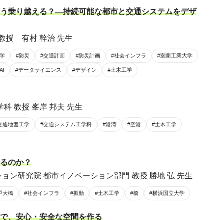
う乗り越える？―持続可能な都市と交通システムをデザ
教授 有村 幹治 先生
築学
#防災
#交通計画
#防災計画
#社会インフラ
#室蘭工業大学
AI
#データサイエンス
#デザイン
#土木工学
科 教授 峯岸 邦夫 先生
交通地盤工学
#交通システム工学科
#港湾
#空港
#土木工学
るのか？
ョン研究院 都市イノベーション部門 教授 勝地 弘 先生
戸大橋
#社会インフラ
#振動
#土木工学
#橋
#横浜国立大学
で、安心・安全な空間を作る