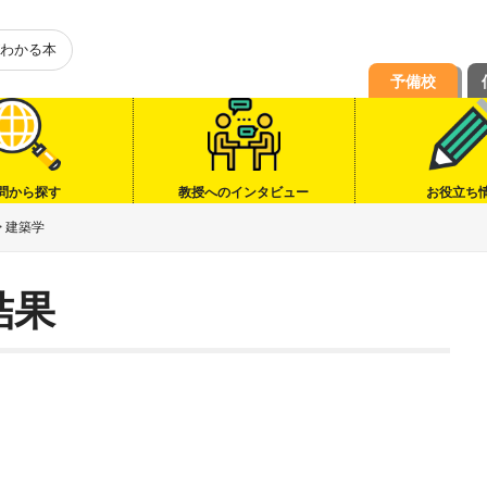
わかる本
予備校
問から探す
教授へのインタビュー
お役立ち
>
建築学
結果