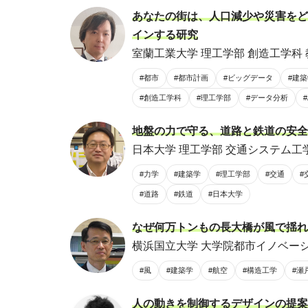
あなたの街は、人口減少や災害をど
インする研究
室蘭工業大学 理工学部 創造工学科 
#都市
#都市計画
#ビッグデータ
#建
#創造工学科
#理工学部
#データ分析
#
地盤の力で守る、道路と鉄道の安全
日本大学 理工学部 交通システム工学
#力学
#建築学
#理工学部
#交通
#
#道路
#鉄道
#日本大学
なぜ何万トンもの長大橋が風で揺れ
横浜国立大学 大学院都市イノベーシ
#風
#建築学
#航空
#構造工学
#瀬
人の動きを制御するデザインの提案