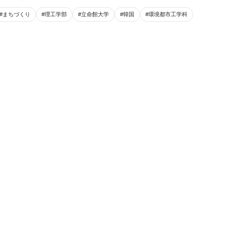
#まちづくり
#理工学部
#立命館大学
#韓国
#環境都市工学科