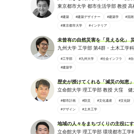
東京都市大学 都市生活学部 教授 高
#建築
#建築デザイナー
#建築学
#混雑
#東京都市大学
#インテリア
未曾有の自然災害を「見える化」 
九州大学 工学部 第4群・土木工学科 
#工学部
#九州大学
#社会インフラ
#
#建築学
歴史が授けてくれる「減災の知恵」を
立命館大学 理工学部 教授 大窪 健
#都市計画
#防災
#文化遺産
#文化財
#デザイン
#土木工学
地域の人々をまちづくりの主役にす
立命館大学 理工学部 環境都市工学科