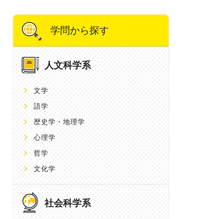
学問から探す
人文科学系
文学
語学
歴史学・地理学
心理学
哲学
文化学
社会科学系