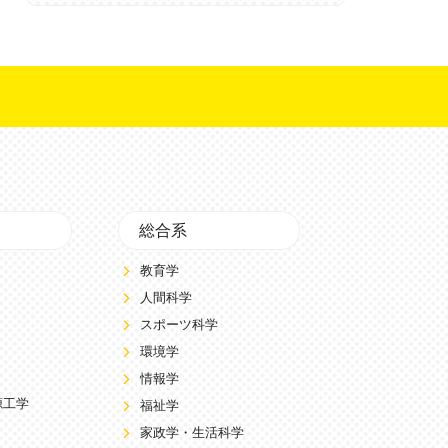
総合系
教育学
人間科学
スポーツ科学
環境学
情報学
源工学
福祉学
家政学・生活科学