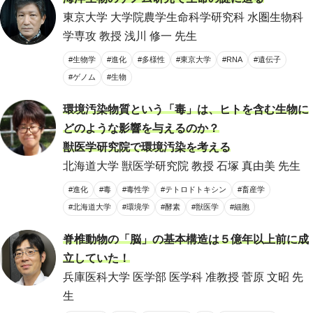
東京大学 大学院農学生命科学研究科 水圏生物科
学専攻 教授 浅川 修一 先生
#生物学
#進化
#多様性
#東京大学
#RNA
#遺伝子
#ゲノム
#生物
環境汚染物質という「毒」は、ヒトを含む生物に
どのような影響を与えるのか？
獣医学研究院で環境汚染を考える
北海道大学 獣医学研究院 教授 石塚 真由美 先生
#進化
#毒
#毒性学
#テトロドトキシン
#畜産学
#北海道大学
#環境学
#酵素
#獣医学
#細胞
脊椎動物の「脳」の基本構造は５億年以上前に成
立していた！
兵庫医科大学 医学部 医学科 准教授 菅原 文昭 先
生