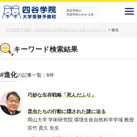
四谷学院の
学部学科がわかる本
大学受験予備校・四谷学院の学部学科がわかる本 | 公式サイト
>
進化
キーワード検索結果
#進化
の記事一覧：6件
巧妙な生存戦略「死んだふり」
昆虫たちの行動に隠された謎に迫る
岡山大学 学術研究院 環境生命自然科学学域 教授
宮竹 貴久 先生