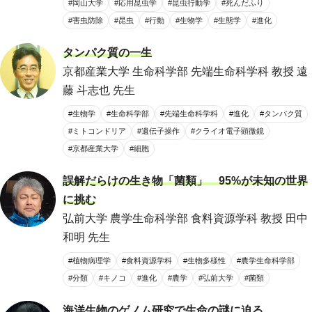
#岡山大学
#応用昆虫学
#昆虫行動学
#死んだふり
#害虫防除
#昆虫
#行動
#生物学
#生態学
#進化
タンパク質の一生
京都産業大学 生命科学部 先端生命科学科 教授 遠
藤 斗志也 先生
#生物学
#生命科学部
#先端生命科学科
#進化
#タンパク質
#ミトコンドリア
#遺伝子操作
#クライオ電子顕微鏡
#京都産業大学
#細胞
誤解だらけの生き物「菌類」 95%が未知の世界
に挑む
弘前大学 農学生命科学部 食料資源学科 教授 田中
和明 先生
#植物病理学
#食料資源学科
#生物多様性
#農学生命科学部
#分類
#キノコ
#進化
#農学
#弘前大学
#菌類
海洋生物のゲノム研究で生命の謎に迫る