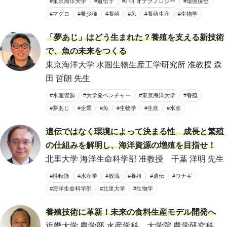
#東京海洋大学
#遺伝子
#バイオテクノロジー
#環境保全
#マグロ
#希少種
#養殖
#魚
#養殖生産
#生物学
「夢あじ」はどう生まれた？養殖を支える新技術
で、魚の未来をつくる
東京海洋大学 水圏生物生産工学研究所 准教授 森
田 哲朗 先生
#水産資源
#大学発ベンチャー
#東京海洋大学
#養殖
#夢あじ
#企業
#魚
#生物学
#生産
#水産
遺伝ではなく環境によって決まる性 成長と繁殖
の仕組みを解明し、海洋資源の増殖を目指せ！
北里大学 海洋生命科学部 准教授 千葉 洋明 先生
#性転換
#水産学
#放流
#養殖
#遺伝
#ウナギ
#海洋生命科学部
#北里大学
#生物学
養殖技術に革新！未来の食料生産モデル開発へ
近畿大学 農学部 水産学科，大学院 農学研究科，