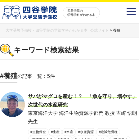
四谷学院の
学部学科がわかる本
大学受験予備校・四谷学院の学部学科がわかる本 | 公式サイト
>
養殖
キーワード検索結果
#養殖
の記事一覧：5件
サバがマグロを産む！？ 「魚を守り、増やす」
次世代の水産研究
東京海洋大学 海洋生物資源学部門 教授 吉崎 悟朗
先生
#生物保全
#生産
#水産
#水産資源
#絶滅危惧種