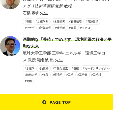
アグリ技術革新研究所 教授
石橋 泰典先生
#養殖
#水産学科
#水産研究
#有機栽培
#資源循環
#ウナギ
#近畿大学
#農学部
#農業
#マグロ
画期的な「養殖」でめざす、環境問題の解決と平
和な未来
琉球大学工学部 工学科 エネルギー環境工学コー
ス 教授 瀬名波 出 先生
#水産学
#熱伝導
#二酸化炭素
#養殖
#カーボンリサイクル
#琉球大学
#海藻
#環境学
#工学
#工学部
#工学科
#食物