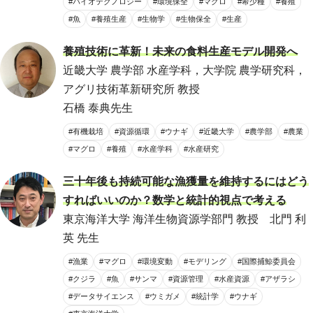
#バイオテクノロジー
#環境保全
#マグロ
#希少種
#養殖
#魚
#養殖生産
#生物学
#生物保全
#生産
養殖技術に革新！未来の食料生産モデル開発へ
近畿大学 農学部 水産学科，大学院 農学研究科，
アグリ技術革新研究所 教授
石橋 泰典先生
#有機栽培
#資源循環
#ウナギ
#近畿大学
#農学部
#農業
#マグロ
#養殖
#水産学科
#水産研究
三十年後も持続可能な漁獲量を維持するにはどう
すればいいのか？数学と統計的視点で考える
東京海洋大学 海洋生物資源学部門 教授 北門 利
英 先生
#漁業
#マグロ
#環境変動
#モデリング
#国際捕鯨委員会
#クジラ
#魚
#サンマ
#資源管理
#水産資源
#アザラシ
#データサイエンス
#ウミガメ
#統計学
#ウナギ