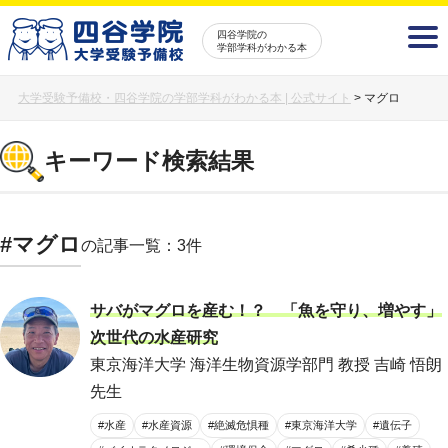
四谷学院の
学部学科がわかる本
大学受験予備校・四谷学院の学部学科がわかる本 | 公式サイト
>
マグロ
キーワード検索結果
#マグロ
の記事一覧：3件
サバがマグロを産む！？ 「魚を守り、増やす」
次世代の水産研究
東京海洋大学 海洋生物資源学部門 教授 吉崎 悟朗
先生
#水産
#水産資源
#絶滅危惧種
#東京海洋大学
#遺伝子