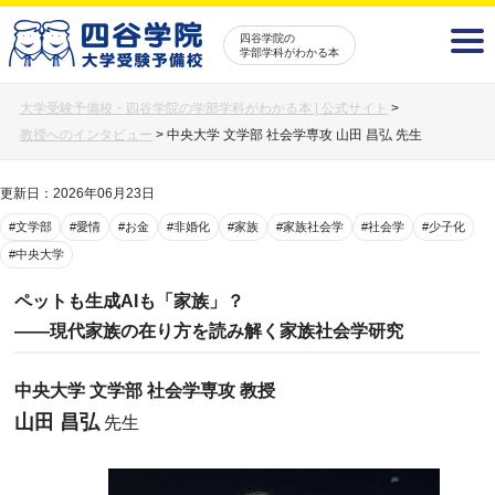
四谷学院の
学部学科がわかる本
大学受験予備校・四谷学院の学部学科がわかる本 | 公式サイト
>
教授へのインタビュー
>
中央大学 文学部 社会学専攻 山田 昌弘 先生
更新日：2026年06月23日
#文学部
#愛情
#お金
#非婚化
#家族
#家族社会学
#社会学
#少子化
#中央大学
ペットも生成AIも「家族」？
――現代家族の在り方を読み解く家族社会学研究
中央大学 文学部 社会学専攻 教授
山田 昌弘
先生