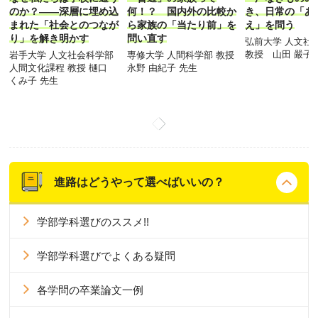
のか？――深層に埋め込
何！？ 国内外の比較か
き、日常の「あ
まれた「社会とのつなが
ら家族の「当たり前」を
え」を問う
り」を解き明かす
問い直す
弘前大学 人文社
教授 山田 嚴子 
岩手大学 人文社会科学部
専修大学 人間科学部 教授
人間文化課程 教授 樋口
永野 由紀子 先生
くみ子 先生
進路はどうやって選べばいいの？
学部学科選びのススメ!!
学部学科選びでよくある疑問
各学問の卒業論文一例