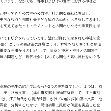
ています。なかでも、都市およびその近郊における神社と
が担ってきた公共性や公益性、社会的な貢献に着目し、
史的な視点と都市社会学的な観点の両面から考察してきまし
を支えてきたヒト・モノ・コトとの関わりやその重要性を探
いても研究を行っています。近代以降に制定された神社制度
司令部）による占領政策の影響により、神社を取り巻く社会的環
重要な手掛かりの1つとして、皇室と神宮・神社との関連性
離の問題など、現代社会においても関心の高い神社をめぐる
高校の先生の紹介で出会った2つの史料群でした。１つは、岡
「美土路家文書」（津山市立郷土博物館所蔵）で、江戸末期
つは、江戸時代から明治維新にかけての備前岡山藩の文書「池
調査・分析するなかで、明治初期に政府が何度も実施した全