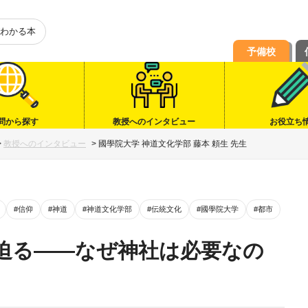
わかる本
予備校
問から探す
教授へのインタビュー
お役立ち
>
教授へのインタビュー
>
國學院大学 神道文化学部 藤本 頼生 先生
#信仰
#神道
#神道文化学部
#伝統文化
#國學院大学
#都市
に迫る――なぜ神社は必要なの