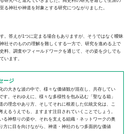
る研究へと進んでいきました。両史料の研究を通じて生涯の
至る神社や神道を対象とする研究につながりました。
す。答えが1つに定まる場合もありますが、そうではなく曖昧
神社そのものの理解を難しくする一方で、研究を進める上で
史料、調査やフィールドワークを通じて、その姿を少しでも
ています。
セージ
化の大きな波の中で、様々な価値観が混在し、共存してい
です。それゆえに、様々な多様性を包み込む「聖なる箱」
道の理念やあり方、そしてそれに根差した伝統文化は、こ
考えるうえでも、ますます注目されていくことでしょう。
いる神祭りの姿や、それを支える組織・ネットワークの奥
り方に目を向けながら、神道・神社のもつ多面的な価値