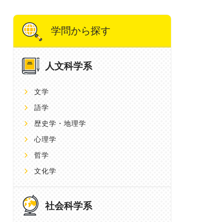
学問から探す
人文科学系
文学
語学
歴史学・地理学
心理学
哲学
文化学
社会科学系