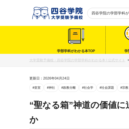
四谷学院の
学部学科が
学部学科がわかる本TOP
学
大学受験予備校・四谷学院の学部学科がわかる本 | 公式サイト
更新日：2026年04月24日
#皇室
#神社
#政教分離
#社会学
#社会課題
#宗教
“聖なる箱”神道の価値
か