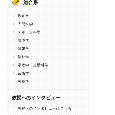
総合系
教育学
人間科学
スポーツ科学
環境学
情報学
福祉学
家政学・生活科学
芸術学
は違法か合法か
「よい人生」とは何か？フィ
出発点は、暮ら
「犯罪」を通して見る社
ールドワークで調査する、共
生まれるモヤモ
教養学
仕組み
感の学問としての社会学
神戸大学 文学部
教授 平井 晶子 
女子大学 現代教養学部 社会
上智大学 国際教養学部 国際教養
ュニケーション学科 准教
学科 教授 ジェームズ・ファーラ
教授へのインタビュー
avid Brewster（デイビッ
ー 先生
ブルースター） 先生
教授へのインタビューはこちら