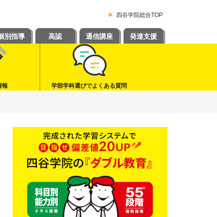
四谷学院総合TOP
個別指導
高認
通信講座
発達支援
情報
学部学科選びでよくある質問