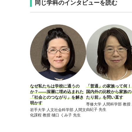
同じ学科のインタビューを読む
なぜ私たちは学校に通うの
「普通」の家族って何
か？――深層に埋め込まれた
国内外の比較から家族の
「社会とのつながり」を解き
たり前」を問い直す
明かす
専修大学 人間科学部 教授
由紀子 先生
岩手大学 人文社会科学部 人間文
化課程 教授 樋口 くみ子 先生