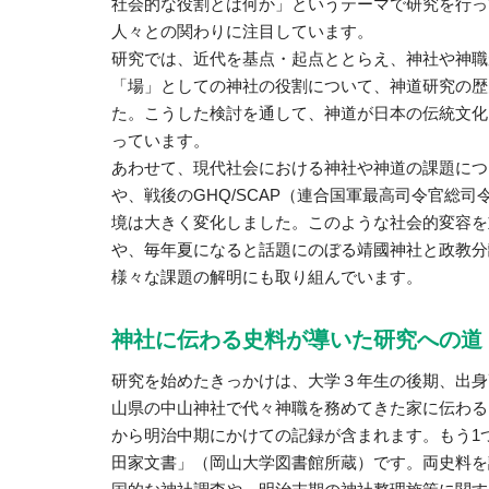
社会的な役割とは何か」というテーマで研究を行っ
人々との関わりに注目しています。
研究では、近代を基点・起点ととらえ、神社や神職
「場」としての神社の役割について、神道研究の歴
た。こうした検討を通して、神道が日本の伝統文化
っています。
あわせて、現代社会における神社や神道の課題につ
や、戦後のGHQ/SCAP（連合国軍最高司令官総
境は大きく変化しました。このような社会的変容を
や、毎年夏になると話題にのぼる靖國神社と政教分
様々な課題の解明にも取り組んでいます。
神社に伝わる史料が導いた研究への道
研究を始めたきっかけは、大学３年生の後期、出身
山県の中山神社で代々神職を務めてきた家に伝わる
から明治中期にかけての記録が含まれます。もう1
田家文書」（岡山大学図書館所蔵）です。両史料を