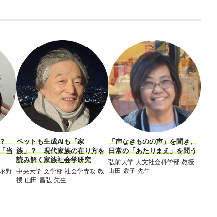
！？
ペットも生成AIも「家
「声なきものの声」を聞き、
大麻
「当
族」？ 現代家族の在り方を
日常の「あたりまえ」を問う
――
読み解く家族社会学研究
会の
弘前大学 人文社会科学部 教授
山田 嚴子 先生
 永野
中央大学 文学部 社会学専攻 教
東京
授 山田 昌弘 先生
コミ
授 D
ド・