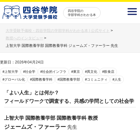
四谷学院の
学部学科がわかる本
大学受験予備校・四谷学院の学部学科がわかる本 | 公式サイト
>
教授へのインタビュー
>
上智大学 国際教養学部 国際教養学科 ジェームズ・ファーラー 先生
更新日：2026年04月24日
#上智大学
#社会学
#社会的インフラ
#東京
#異文化
#飲食店
#グローバル化
#国際教養学科
#国際教養学部
#コミュニティ
#人生
「よい人生」とは何か？
フィールドワークで調査する、共感の学問としての社会学
上智大学 国際教養学部 国際教養学科 教授
ジェームズ・ファーラー
先生