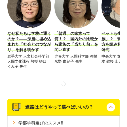
なぜ私たちは学校に通う
「普通」の家族って
ペットも生成A
のか？――深層に埋め込
何！？ 国内外の比較か
族」？ 現代
まれた「社会とのつなが
ら家族の「当たり前」を
方を読み解く
り」を解き明かす
問い直す
研究
岩手大学 人文社会科学部
専修大学 人間科学部 教授
中央大学 文学
人間文化課程 教授 樋口
永野 由紀子 先生
攻 教授 山田 
くみ子 先生
進路はどうやって選べばいいの？
学部学科選びのススメ!!