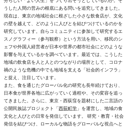
分らしい「よい人生」をつくり出そうとしているのか。そ
うした人間の営みの根底にある問いを追究してきました。
現在は、東京の地域社会に根ざした小さな飲食店が、文化
の壁を越えて、どのように人びとを結びつけているのかを
研究しています。自らコミュニティに参加して研究するエ
スノグラフィー（参与観察）という方法を用い、移民のシ
ェフや外国人経営者が日本や世界の都市社会にどのような
影響を与えているかを調べています。最近では、こうした
地域の飲食店を人と人とのつながりの場所として、コロナ
禍のような危機の中でも地域を支える「社会的インフラ」
と捉え、注目しています。
また、食を通じたグローバル化の研究も長年続けており、
日本食が世界各地に広がっていく過程や、その変容を追っ
てきました。さらに、東京・西荻窪を題材にした二言語の
公開民族誌プロジェクト「
西荻町学
」を運営し、地域の食
文化と人びとの日常を発信しています。 研究・教育・社会
発信を結びつけ、ローカルな物語をグローバルな視点へと