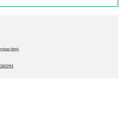
minar.html
S000293