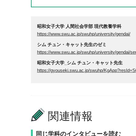
昭和女子大学 人間社会学部 現代教養学科
https://www.swu.ac.jp/swuhp/university/gendai/
シム チュン・キャット先生のゼミ
https://www.swu.ac.jp/swuhp/university/gendai/se
昭和女子大学_シム チュン・キャット先生
https://gyouseki.swu.ac.jp/swuhp/KgApp?resId=
関連情報
同じ学科のインタビューを読む