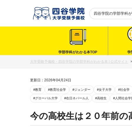
四谷学院の
学部学科が
学部学科がわかる本TOP
学
大学受験予備校・四谷学院の学部学科がわかる本 | 公式サイト
更新日：2026年04月24日
#教育
#教育社会学
#ジェンダー
#女子大学
#社会学
#グローバル大学
#在日ネパール人
#高校生
#人間社会学
今の高校生は２０年前の