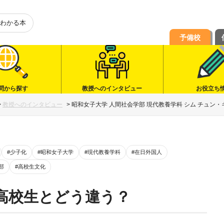
わかる本
予備校
問から探す
教授へのインタビュー
お役立ち
>
教授へのインタビュー
>
昭和女子大学 人間社会学部 現代教養学科 シム チュン・
#少子化
#昭和女子大学
#現代教養学科
#在日外国人
部
#高校生文化
高校生とどう違う？