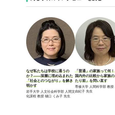
なぜ私たちは学校に通うの
「普通」の家族って何
か？――深層に埋め込まれた
国内外の比較から家族の
「社会とのつながり」を解き
たり前」を問い直す
明かす
専修大学 人間科学部 教授
由紀子 先生
岩手大学 人文社会科学部 人間文
化課程 教授 樋口 くみ子 先生