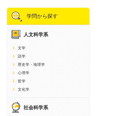
学問から探す
人文科学系
文学
語学
歴史学・地理学
心理学
哲学
文化学
社会科学系