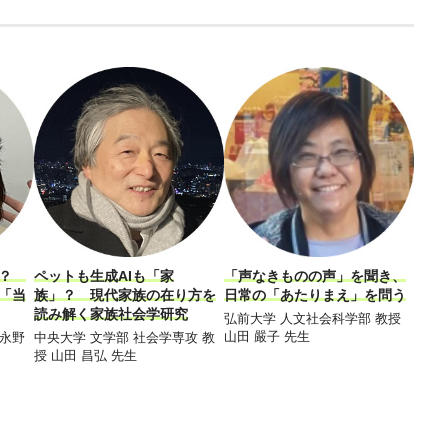
！？
ペットも生成AIも「家
「声なきものの声」を聞き、
大麻
「当
族」？ 現代家族の在り方を
日常の「あたりまえ」を問う
――
読み解く家族社会学研究
会の
弘前大学 人文社会科学部 教授
山田 嚴子 先生
 永野
中央大学 文学部 社会学専攻 教
東京
授 山田 昌弘 先生
コミ
授 D
ド・