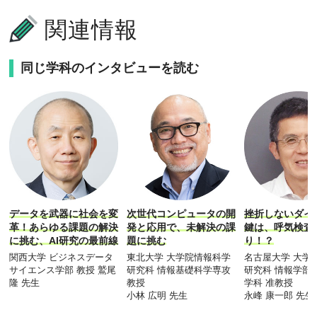
関連情報
同じ学科のインタビューを読む
データを武器に社会を変
次世代コンピュータの開
挫折しないダイ
革！あらゆる課題の解決
発と応用で、未解決の課
鍵は、呼気検査
に挑む、AI研究の最前線
題に挑む
り！？
関西大学 ビジネスデータ
東北大学 大学院情報科学
名古屋大学 大学
サイエンス学部 教授 鷲尾
研究科 情報基礎科学専攻
研究科 情報学部
隆 先生
教授
学科 准教授
小林 広明 先生
永峰 康一郎 先生