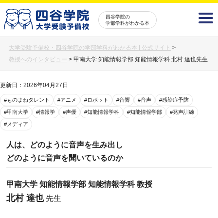
四谷学院の
学部学科がわかる本
大学受験予備校・四谷学院の学部学科がわかる本 | 公式サイト
>
教授へのインタビュー
>
甲南大学 知能情報学部 知能情報学科 北村 達也先生
更新日：2026年04月27日
#ものまねタレント
#アニメ
#ロボット
#音響
#音声
#感染症予防
#甲南大学
#情報学
#声優
#知能情報学科
#知能情報学部
#発声訓練
#メディア
人は、どのように音声を生み出し
どのように音声を聞いているのか
甲南大学 知能情報学部 知能情報学科 教授
北村 達也
先生