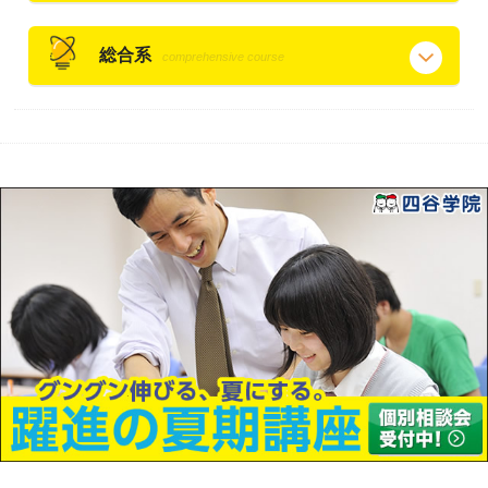
総合系
comprehensive course