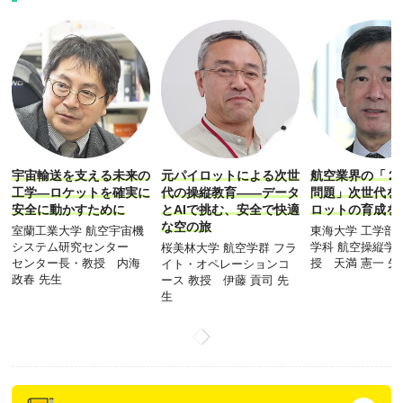
宇宙輸送を支える未来の
元パイロットによる次世
航空業界の「２
工学―ロケットを確実に
代の操縦教育――データ
問題」次世代を
安全に動かすために
とAIで挑む、安全で快適
ロットの育成を
な空の旅
室蘭工業大学 航空宇宙機
東海大学 工学部
システム研究センター
学科 航空操縦学
桜美林大学 航空学群 フラ
センター長・教授 内海
授 天満 憲一 先
イト・オペレーションコ
政春 先生
ース 教授 伊藤 貢司 先
生