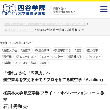
四谷学院の
学部学科がわかる本
大学受験予備校・四谷学院の学部学科がわかる本 | 公式サイト
>
教授へのインタビュー
>
桜美林大学 航空学群 石川 秀和 先生
更新日：2026年04月25日
#航空大学校
#航空学
#航空自衛隊
#航空宇宙工学
#空港
#空の仕事
#飛行機
#アビエーション
#ヒューマンエラー
#桜美林大学
#パイロット
#管制官
#パイロット養成
#気象
「憧れ」から「即戦力」へ
航空業界を支える全てのプロを育てる航空学「Aviation」
桜美林大学 航空学群 フライト・オペレーションコース 教
授
石川 秀和
先生