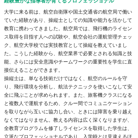
経験豊かな指導者が育てるプロフェッショナル
大学に来る前は、航空自衛隊や国土交通省の航空局で働い
ていた経験があり、操縦士としての知識や能力を活かして
教育に携わってきました。航空局では、飛行機のライセン
ス取得を目指す人への試験や、航空会社の運航管理チェッ
ク、航空大学校では実技教官として操縦を教えていまし
た。こうした経験から、航空業界で必要とされる知識と技
能、さらには安全意識やチームワークの重要性を学生に直
接伝えることができます。
操縦士は、単なる技術だけではなく、航空のルールを守
り、飛行環境を分析し、航法テクニックを使いこなして安
全に飛ぶことが求められます。また、旅客機クラスになる
と複数人で運航するため、クルー間でコミュニケーション
を取りながら互いに協力し合い、ときには障害を乗り越え
なくてはなりません。教える内容は広く深くなりますが、
全教育プログラムを修了しライセンスを取得した学生は、
立派なプロフェッショナルであり、入学時とは見違えるほ