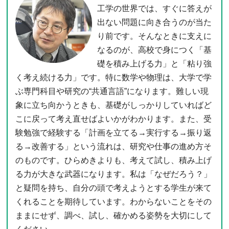
工学の世界では、すぐに答えが
出ない問題に向き合うのが当た
り前です。そんなときに支えに
なるのが、高校で身につく「基
礎を積み上げる力」と「粘り強
く考え続ける力」です。特に数学や物理は、大学で学
ぶ専門科目や研究の“共通言語”になります。難しい現
象に立ち向かうときも、基礎がしっかりしていればど
こに戻って考え直せばよいかがわかります。また、受
験勉強で経験する「計画を立てる→実行する→振り返
る→改善する」という流れは、研究や仕事の進め方そ
のものです。ひらめきよりも、考えて試し、積み上げ
る力が大きな武器になります。私は「なぜだろう？」
と疑問を持ち、自分の頭で考えようとする学生が来て
くれることを期待しています。わからないことをその
ままにせず、調べ、試し、確かめる姿勢を大切にして