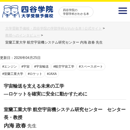
四谷学院の
学部学科がわかる本
大学受験予備校・四谷学院の学部学科がわかる本 | 公式サイト
>
教授へのインタビュー
>
室蘭工業大学 航空宇宙機システム研究センター 内海 政春 先生
更新日：2026年04月25日
#エンジン
#宇宙
#宇宙輸送
#航空宇宙工学
#スペースポート
#室蘭工業大学
#ロケット
#JAXA
宇宙輸送を支える未来の工学
―ロケットを確実に安全に動かすために
室蘭工業大学 航空宇宙機システム研究センター センター
長・教授
内海 政春
先生