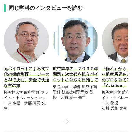
同じ学科のインタビューを読む
元パイロットによる次世
航空業界の「２０３０年
「憧れ」から「
代の操縦教育――データ
問題」次世代を担うパイ
へ航空業界を支
とAIで挑む、安全で快適
ロットの育成を目指して
のプロを育てる
な空の旅
「Aviation」
東海大学 工学部 航空宇宙
学科 航空操縦学専攻 教
桜美林大学 航空学群 フラ
桜美林大学 航空
授 天満 憲一 先生
イト・オペレーションコ
イト・オペレー
ース 教授 伊藤 貢司 先
ース 教授
生
石川 秀和 先生