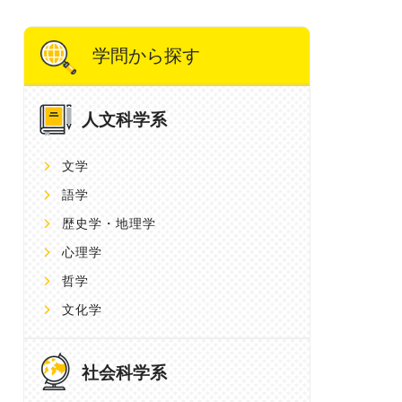
学問から探す
人文科学系
文学
語学
歴史学・地理学
心理学
哲学
文化学
社会科学系