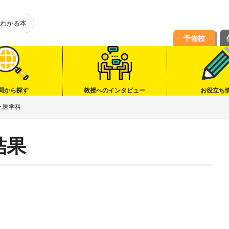
わかる本
予備校
問から探す
教授へのインタビュー
お役立ち
>
医学科
結果