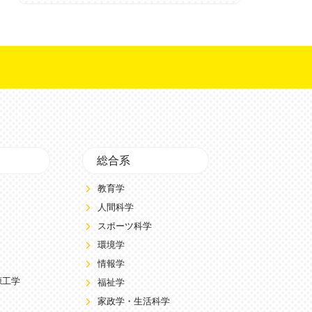
総合系
教育学
人間科学
スポーツ科学
環境学
情報学
源工学
福祉学
家政学・生活科学