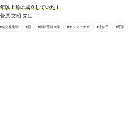
年以上前に成立していた！
菅原 文昭 先生
#進化発生学
#脳
#兵庫医科大学
#ヤツメウナギ
#遺伝子
#医学