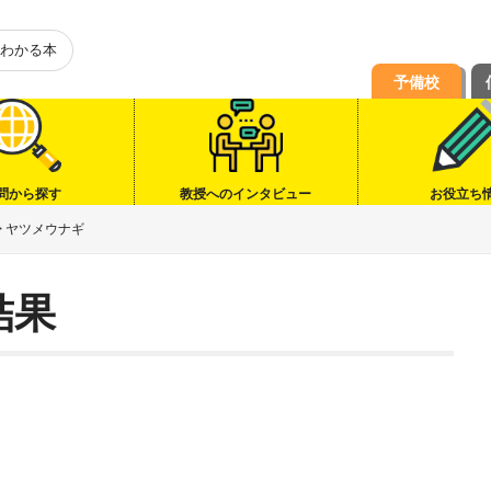
わかる本
予備校
問から探す
教授へのインタビュー
お役立ち
>
ヤツメウナギ
結果