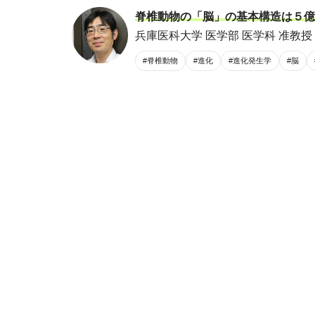
脊椎動物の「脳」の基本構造は５億
兵庫医科大学 医学部 医学科 准教授 
#脊椎動物
#進化
#進化発生学
#脳