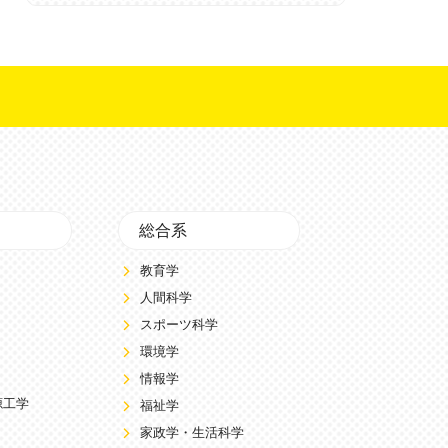
総合系
教育学
人間科学
スポーツ科学
環境学
情報学
源工学
福祉学
家政学・生活科学