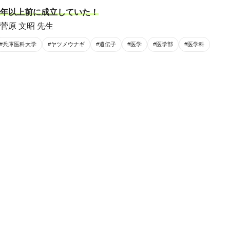
年以上前に成立していた！
菅原 文昭 先生
#兵庫医科大学
#ヤツメウナギ
#遺伝子
#医学
#医学部
#医学科