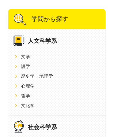
学問から探す
人文科学系
文学
語学
歴史学・地理学
心理学
哲学
文化学
社会科学系