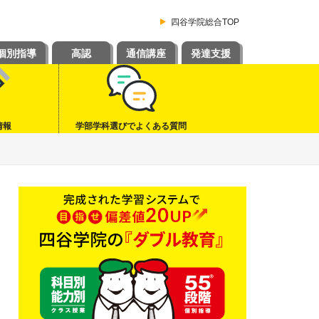
四谷学院総合TOP
個別指導
高認
通信講座
発達支援
情報
学部学科選びでよくある質問