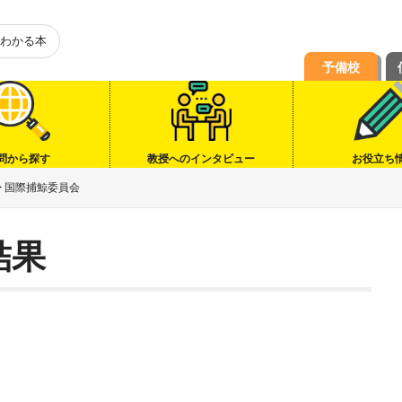
わかる本
予備校
問から探す
教授へのインタビュー
お役立ち
>
国際捕鯨委員会
結果