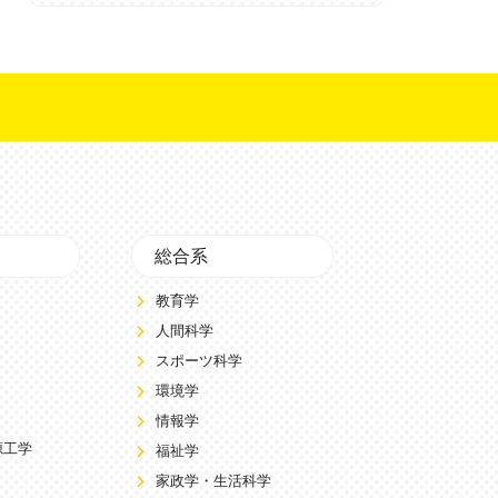
総合系
教育学
人間科学
スポーツ科学
環境学
情報学
源工学
福祉学
家政学・生活科学