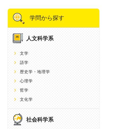
学問から探す
人文科学系
文学
語学
歴史学・地理学
心理学
哲学
文化学
社会科学系