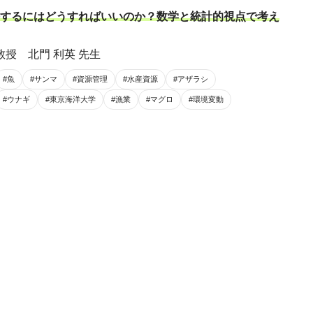
するにはどうすればいいのか？数学と統計的視点で考え
教授 北門 利英 先生
#魚
#サンマ
#資源管理
#水産資源
#アザラシ
#ウナギ
#東京海洋大学
#漁業
#マグロ
#環境変動