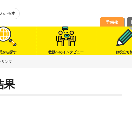
わかる本
予備校
問から探す
教授へのインタビュー
お役立ち
>
サンマ
結果