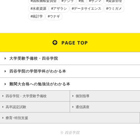
#国際捕鯨委員会
#クジラ
#魚
#サンマ
#資源管理
#水産資源
#アザラシ
#データサイエンス
#ウミガメ
#統計学
#ウナギ
大学受験予備校・四谷学院
四谷学院の学部学科がわかる本
難関大合格への勉強法がわかる本
四谷学院 - 大学受験予備校
個別指導
高卒認定試験
通信講座
療育･特別支援
© 四谷学院