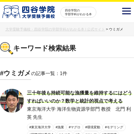
四谷学院の
学部学科がわかる本
大学受験予備校・四谷学院の学部学科がわかる本 | 公式サイト
>
ウミガメ
キーワード検索結果
#ウミガメ
の記事一覧：1件
三十年後も持続可能な漁獲量を維持するにはどう
すればいいのか？数学と統計的視点で考える
東京海洋大学 海洋生物資源学部門 教授 北門 利
英 先生
#東京海洋大学
#漁業
#マグロ
#環境変動
#モデリング