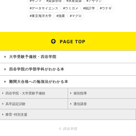
#サンマ
#資源管理
#水産資源
#アザラシ
#データサイエンス
#ウミガメ
#統計学
#ウナギ
#東京海洋大学
#漁業
#マグロ
大学受験予備校・四谷学院
四谷学院の学部学科がわかる本
難関大合格への勉強法がわかる本
四谷学院 - 大学受験予備校
個別指導
高卒認定試験
通信講座
療育･特別支援
© 四谷学院