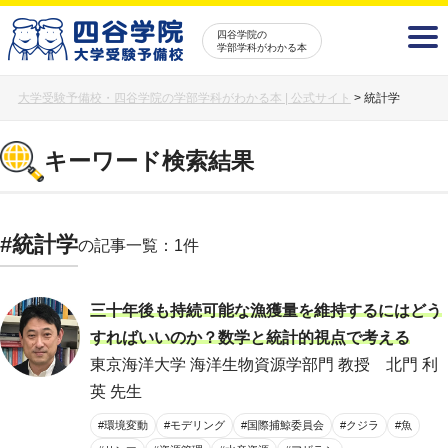
四谷学院の
学部学科がわかる本
大学受験予備校・四谷学院の学部学科がわかる本 | 公式サイト
>
統計学
キーワード検索結果
#統計学
の記事一覧：1件
三十年後も持続可能な漁獲量を維持するにはどう
すればいいのか？数学と統計的視点で考える
東京海洋大学 海洋生物資源学部門 教授 北門 利
英 先生
#環境変動
#モデリング
#国際捕鯨委員会
#クジラ
#魚