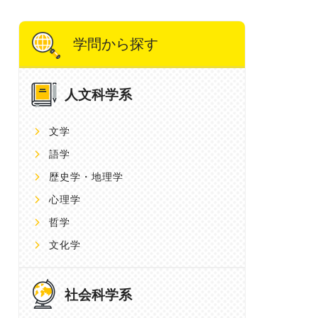
学問から探す
人文科学系
文学
語学
歴史学・地理学
心理学
哲学
文化学
社会科学系