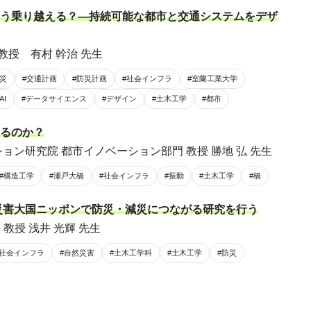
う乗り越える？―持続可能な都市と交通システムをデザ
教授 有村 幹治 先生
防災
#交通計画
#防災計画
#社会インフラ
#室蘭工業大学
AI
#データサイエンス
#デザイン
#土木工学
#都市
るのか？
ョン研究院 都市イノベーション部門 教授 勝地 弘 先生
#構造工学
#瀬戸大橋
#社会インフラ
#振動
#土木工学
#橋
災害大国ニッポンで防災・減災につながる研究を行う
教授 浅井 光輝 先生
#社会インフラ
#自然災害
#土木工学科
#土木工学
#防災