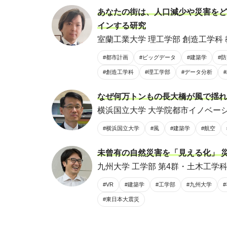
あなたの街は、人口減少や災害をど
インする研究
室蘭工業大学 理工学部 創造工学科 
#都市計画
#ビッグデータ
#建築学
#
#創造工学科
#理工学部
#データ分析
#
なぜ何万トンもの長大橋が風で揺れ
横浜国立大学 大学院都市イノベーシ
#横浜国立大学
#風
#建築学
#航空
未曾有の自然災害を「見える化」 
九州大学 工学部 第4群・土木工学科 
#VR
#建築学
#工学部
#九州大学
#東日本大震災