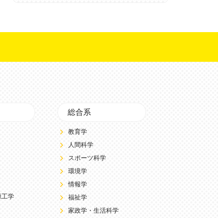
総合系
教育学
人間科学
スポーツ科学
環境学
情報学
源工学
福祉学
家政学・生活科学