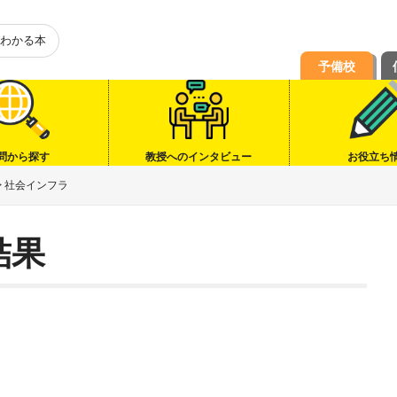
わかる本
予備校
問から探す
教授へのインタビュー
お役立ち
>
社会インフラ
結果