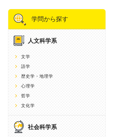
学問から探す
人文科学系
文学
語学
歴史学・地理学
心理学
哲学
文化学
社会科学系