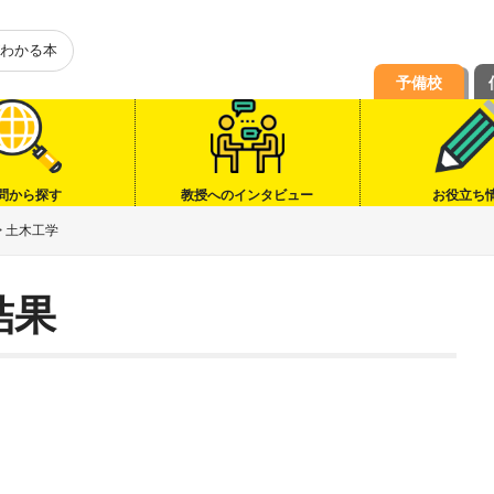
わかる本
予備校
問から探す
教授へのインタビュー
お役立ち
>
土木工学
結果