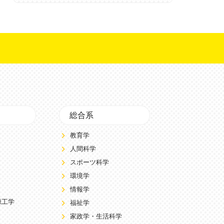
総合系
教育学
人間科学
スポーツ科学
環境学
情報学
源工学
福祉学
家政学・生活科学