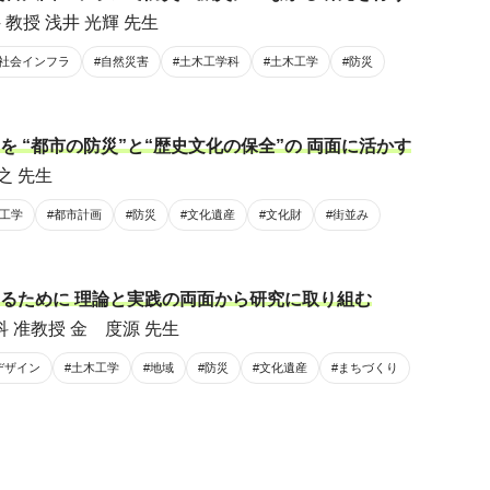
教授 浅井 光輝 先生
#社会インフラ
#自然災害
#土木工学科
#土木工学
#防災
 “都市の防災”と“歴史文化の保全”の 両面に活かす
之 先生
木工学
#都市計画
#防災
#文化遺産
#文化財
#街並み
るために 理論と実践の両面から研究に取り組む
 准教授 金 度源 先生
デザイン
#土木工学
#地域
#防災
#文化遺産
#まちづくり