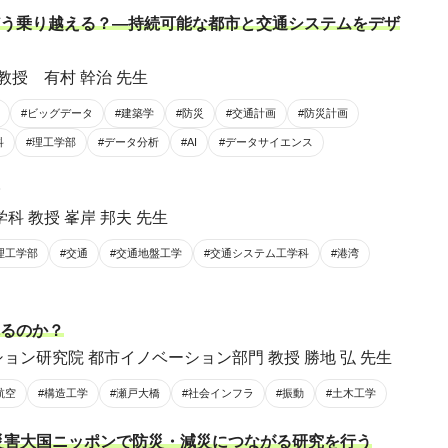
う乗り越える？―持続可能な都市と交通システムをデザ
教授 有村 幹治 先生
#ビッグデータ
#建築学
#防災
#交通計画
#防災計画
科
#理工学部
#データ分析
#AI
#データサイエンス
科 教授 峯岸 邦夫 先生
理工学部
#交通
#交通地盤工学
#交通システム工学科
#港湾
るのか？
ョン研究院 都市イノベーション部門 教授 勝地 弘 先生
航空
#構造工学
#瀬戸大橋
#社会インフラ
#振動
#土木工学
災害大国ニッポンで防災・減災につながる研究を行う