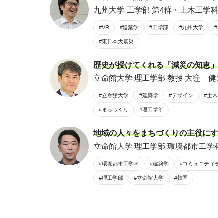
九州大学 工学部 第4群・土木工学科 
#VR
#建築学
#工学部
#九州大学
#東日本大震災
歴史が授けてくれる「減災の知恵」を
立命館大学 理工学部 教授 大窪 健
#立命館大学
#建築学
#デザイン
#土
#まちづくり
#理工学部
地域の人々をまちづくりの主役にす
立命館大学 理工学部 環境都市工学科
#環境都市工学科
#建築学
#コミュニティ
#理工学部
#立命館大学
#韓国