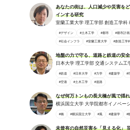
あなたの街は、人口減少や災害をど
インする研究
室蘭工業大学 理工学部 創造工学科 
#デザイン
#土木工学
#都市
#都市計画
#社会インフラ
#室蘭工業大学
#創造工学
地盤の力で守る、道路と鉄道の安全
日本大学 理工学部 交通システム工学
#鉄道
#日本大学
#力学
#建築学
#
#空港
#土木工学
#道路
なぜ何万トンもの長大橋が風で揺れ
横浜国立大学 大学院都市イノベーシ
#橋
#横浜国立大学
#風
#建築学
#
未曾有の自然災害を「見える化」 