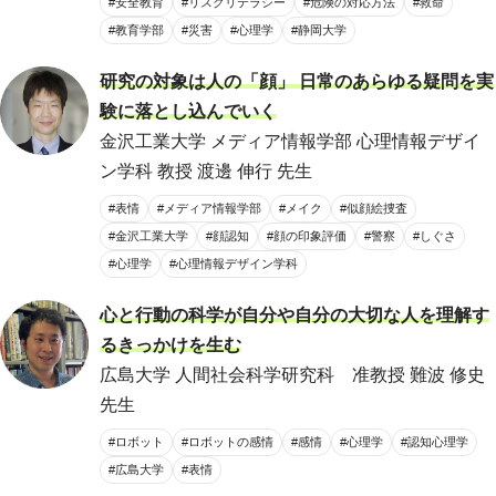
#安全教育
#リスクリテラシー
#危険の対応方法
#救命
#教育学部
#災害
#心理学
#静岡大学
研究の対象は人の「顔」 日常のあらゆる疑問を実
験に落とし込んでいく
金沢工業大学 メディア情報学部 心理情報デザイ
ン学科 教授 渡邊 伸行 先生
#表情
#メディア情報学部
#メイク
#似顔絵捜査
#金沢工業大学
#顔認知
#顔の印象評価
#警察
#しぐさ
#心理学
#心理情報デザイン学科
心と行動の科学が自分や自分の大切な人を理解す
るきっかけを生む
広島大学 人間社会科学研究科 准教授 難波 修史
先生
#ロボット
#ロボットの感情
#感情
#心理学
#認知心理学
#広島大学
#表情