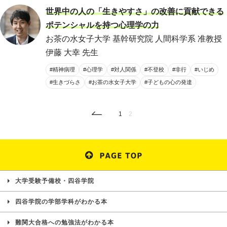
世界中の人の「生きやすさ」の改善に貢献できる
ポテンシャルを持つ心理学の力
お茶の水女子大学 基幹研究院 人間科学系 准教授
伊藤 大幸 先生
#精神病理
#心理学
#対人関係
#不登校
#非行
#いじめ
#生きづらさ
#お茶の水女子大学
#子どもの心の発達
1
2
大学受験予備校・四谷学院
四谷学院の学部学科がわかる本
難関大合格への勉強法がわかる本