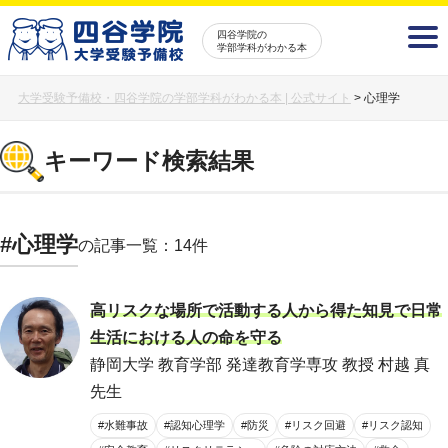
四谷学院の
学部学科がわかる本
大学受験予備校・四谷学院の学部学科がわかる本 | 公式サイト
>
心理学
キーワード検索結果
#心理学
の記事一覧：14件
高リスクな場所で活動する人から得た知見で日常
生活における人の命を守る
静岡大学 教育学部 発達教育学専攻 教授 村越 真
先生
#水難事故
#認知心理学
#防災
#リスク回避
#リスク認知