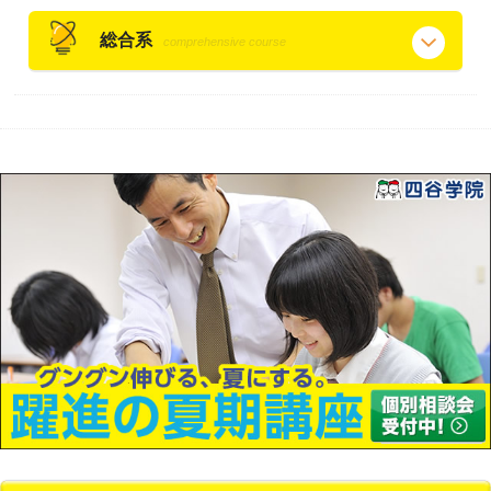
総合系
comprehensive course