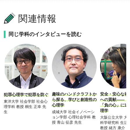
関連情報
同じ学科のインタビューを読む
趣味のハンドクラフトか
安全・安心な社
犯罪心理学で犯罪を防ぐ
ら探る、学びと創造性の
への貢献―― 
東洋大学 社会学部 社会心
心理学
「負の心」に迫
理学科 教授 桐生 正幸 先
理学
成城大学 社会イノベーシ
生
ョン学部 心理社会学科 教
大阪公立大学 大
授 青山 征彦 先生
科学研究科 生活
教授 緒方 康介 