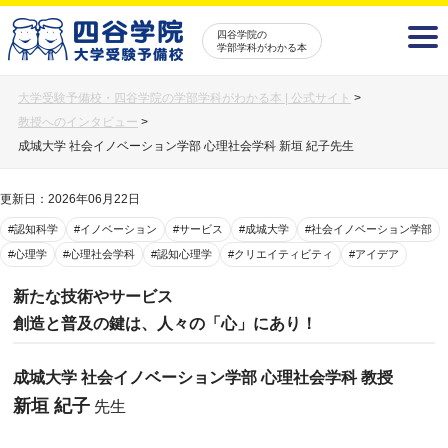
四谷学院の
学部学科がわかる本
大学受験予備校・四谷学院の学部学科がわかる本 | 公式サイト
>
教授へのインタビュー
>
成城大学 社会イノベーション学部 心理社会学科 新垣 紀子先生
更新日：2026年06月22日
#認知科学
#イノベーション
#サービス
#成城大学
#社会イノベーション学部
#心理学
#心理社会学科
#認知心理学
#クリエイティビティ
#アイデア
新たな技術やサービス
創造と普及の鍵は、人々の「心」にあり！
成城大学 社会イノベーション学部 心理社会学科 教授
新垣 紀子
先生