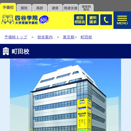
予備校トップ
＞
校舎案内
＞
東京都
＞
町田校
町田校