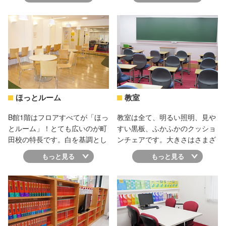
学院独自の学習システムです。
て勉強に最適。見学した人がみ
わかる→できる→達成感→意欲
んなすぐに気に入ってしまうほ
の好循環サイクルが生まれる秘
どです。周りにはがんばってい
訣や他予備校との違いについて
る仲間がたくさんいるので、自
理解していただけます。お気軽
然とやる気も出てきます！スタ
にご参加ください。
ッフは定期的に見回りを行い、
管理も徹底。指定席のほかに、
自由席自習室として通常教室を
常時開放していますので、他予
ほっとルーム
教室
備校のような席取り競争とは無
縁！いつでも快適に勉強できる
B館1階はフロアすべてが「ほっ
教室は全て、明るい照明、見や
環境が整っています。
とルーム」！とても広いのが町
すい黒板、ふかふかのクッショ
田校の特長です。白を基調とし
ンチェアです。大きさはさまざ
たカフェのようなおしゃれな雰
まですが、他予備校にありがち
もっと見る
もっと見る
囲気で、お昼ご飯やちょっとし
な100人以上入るような大教室
た空き時間など、いつでも自由
はなく、マイクなしでも先生の
に利用できます。気分を変えて
声が聞こえるちょうど良い広さ
一息ついたら、大学受験に向け
です。四谷学院のこだわりがつ
てまた頑張る気力がわいてきま
まった教室で集中力も成績もア
すよ。居心地が良すぎて休憩を
ップすること間違いなし！