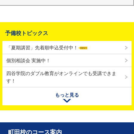
予備校トピックス
「夏期講習」先着順申込受付中！
個別相談会 実施中！
四谷学院のダブル教育がオンラインでも受講できま
す！
九州・熊本での地震により被災された皆様、またそのご家族
もっと見る
の方々に心からお見舞い申し上げます。皆様の安全と、一日
も早い復旧・復興をお祈りいたします。
「面接対策特別講座」先着順申込受付中！
町田校のコース案内
個別相談会実施中！