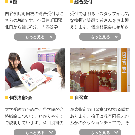
A館
総合受付
四谷学院町田校の総合受付はこ
受付では明るいスタッフが元気
ちらのA館です。小田急町田駅
な挨拶と笑顔で皆さんをお出迎
北口から徒歩2分。「四谷学
えします。個別相談会に参加さ
院」と書かれた黄色の看板が目
れる場合や資料だけもらいたい
もっと見る
もっと見る
印です。周囲にはコンビニや飲
という場合も、まずは受付まで
食店も多く便利です。相談会に
お越しください。A館の受付で
参加される方はまずこちらの受
は各種申込や自習室の貸し出し
付までお越しください。
なども行っています。わからな
いことがあればいつでもスタッ
フに相談してくださいね。
個別相談会
自習室
大学受験のための四谷学院の合
座席指定の自習室はA館の3階に
格戦略について、わかりやすく
あります。椅子は教室同様ふか
ご説明しています。科目別能力
ふかのクッションチェアで、そ
別授業も55段階個別指導も四谷
れぞれの席には照明もついてい
もっと見る
もっと見る